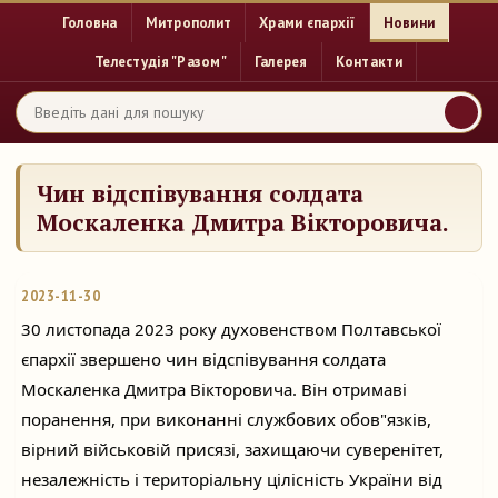
Головна
Митрополит
Храми єпархії
Новини
Телестудія "Разом"
Галерея
Контакти
Чин відспівування солдата
Москаленка Дмитра Вікторовича.
2023-11-30
30 листопада 2023 року духовенством Полтавської
єпархії звершено чин відспівування солдата
Москаленка Дмитра Вікторовича. Він отримаві
поранення, при виконанні службових обов"язків,
вірний військовій присязі, захищаючи суверенітет,
незалежність і територіальну цілісність України від