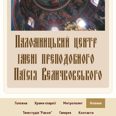
Головна
Храми єпархії
Митрополит
Новини
Телестудія "Разом"
Галерея
Контакти