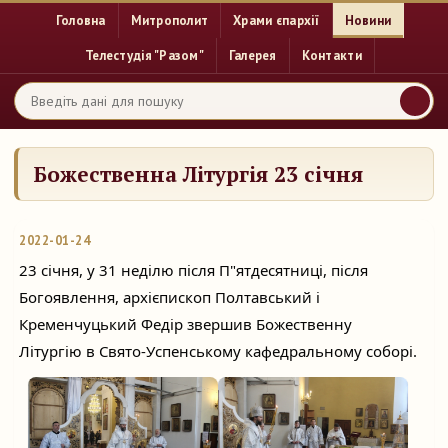
Головна
Митрополит
Храми єпархії
Новини
Телестудія "Разом"
Галерея
Контакти
Божественна Літургія 23 січня
2022-01-24
23 січня, у 31 неділю після П"ятдесятниці, після 
Богоявлення, архієпископ Полтавський і 
Кременчуцький Федір звершив Божественну 
Літургію в Свято-Успенському кафедральному соборі.