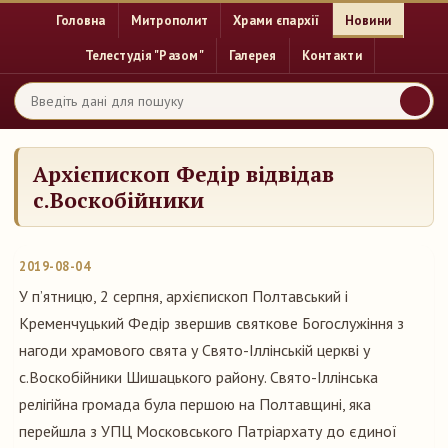
Головна
Митрополит
Храми єпархії
Новини
Телестудія "Разом"
Галерея
Контакти
Архієпископ Федір відвідав
с.Воскобійники
2019-08-04
У п’ятницю, 2 серпня, архієпископ Полтавський і
Кременчуцький Федір звершив святкове Богослужіння з
нагоди храмового свята у Свято-Іллінській церкві у
с.Воскобійники Шишацького району. Свято-Іллінська
релігійна громада була першою на Полтавщині, яка
перейшла з УПЦ Московського Патріархату до єдиної