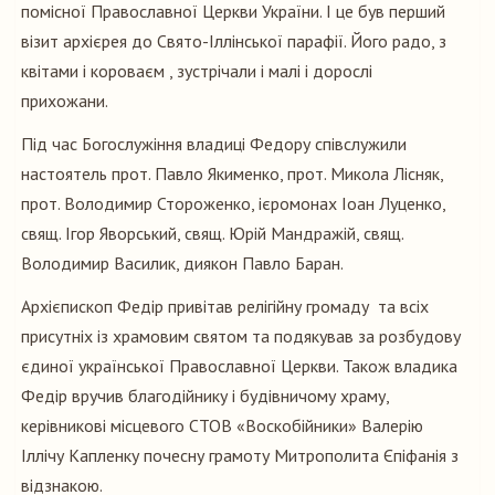
помісної Православної Церкви України. І це був перший
візит архієрея до Свято-Іллінської парафії. Його радо, з
квітами і короваєм , зустрічали і малі і дорослі
прихожани.
Під час Богослужіння владиці Федору співслужили
настоятель прот. Павло Якименко, прот. Микола Лісняк,
прот. Володимир Стороженко, ієромонах Іоан Луценко,
свящ. Ігор Яворський, свящ. Юрій Мандражій, свящ.
Володимир Василик, диякон Павло Баран.
Архієпископ Федір привітав релігійну громаду та всіх
присутніх із храмовим святом та подякував за розбудову
єдиної української Православної Церкви. Також владика
Федір вручив благодійнику і будівничому храму,
керівникові місцевого СТОВ «Воскобійники» Валерію
Іллічу Капленку почесну грамоту Митрополита Єпіфанія з
відзнакою.