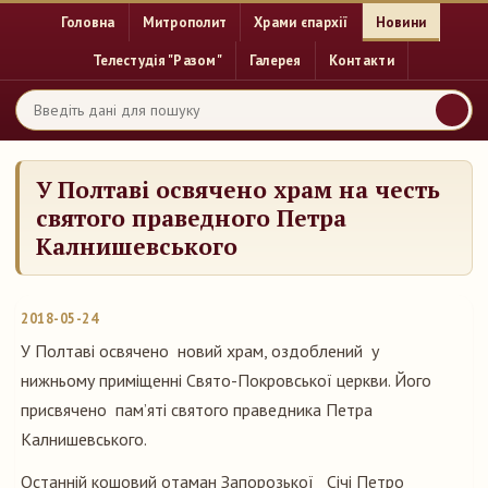
Головна
Митрополит
Храми єпархії
Новини
Телестудія "Разом"
Галерея
Контакти
У Полтаві освячено храм на честь
святого праведного Петра
Калнишевського
2018-05-24
У Полтаві освячено новий храм, оздоблений у
нижньому приміщенні Свято-Покровської церкви. Його
присвячено пам’яті святого праведника Петра
Калнишевського.
Останній кошовий отаман Запорозької Січі Петро