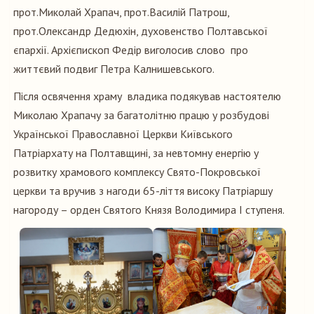
прот.Миколай Храпач, прот.Василій Патрош,
прот.Олександр Дедюхін, духовенство Полтавської
єпархії. Архієпископ Федір виголосив слово про
життєвий подвиг Петра Калнишевського.
Після освячення храму владика подякував настоятелю
Миколаю Храпачу за багатолітню працю у розбудові
Української Православної Церкви Київського
Патріархату на Полтавщині, за невтомну енергію у
розвитку храмового комплексу Свято-Покровської
церкви та вручив з нагоди 65-ліття високу Патріаршу
нагороду – орден Святого Князя Володимира I ступеня.