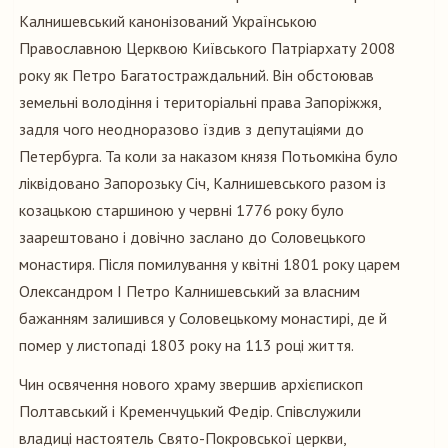
Калнишевський канонізований Українською
Православною Церквою Київського Патріархату 2008
року як Петро Багатостраждальний. Він обстоював
земельні володіння і територіальні права Запоріжжя,
задля чого неодноразово їздив з депутаціями до
Петербурга. Та коли за наказом князя Потьомкіна було
ліквідовано Запорозьку Січ, Калнишевського разом із
козацькою старшиною у червні 1776 року було
заарештовано і довічно заслано до Соловецького
монастиря. Після помилування у квітні 1801 року царем
Олександром І Петро Калнишевський за власним
бажанням залишився у Соловецькому монастирі, де й
помер у листопаді 1803 року на 113 році життя.
Чин освячення нового храму звершив архієпископ
Полтавський і Кременчуцький Федір. Співслужили
владиці настоятель Свято-Покровської церкви,