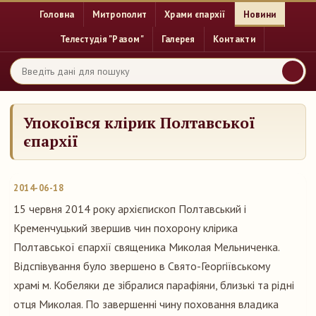
Головна
Митрополит
Храми єпархії
Новини
Телестудія "Разом"
Галерея
Контакти
Упокоївся клірик Полтавської
єпархії
2014-06-18
15 червня 2014 року архієпископ Полтавський і
Кременчуцький звершив чин похорону клірика
Полтавської єпархії священика Миколая Мельниченка.
Відспівування було звершено в Свято-Георгіївському
храмі м. Кобеляки де зібралися парафіяни, близькі та рідні
отця Миколая. По завершенні чину поховання владика