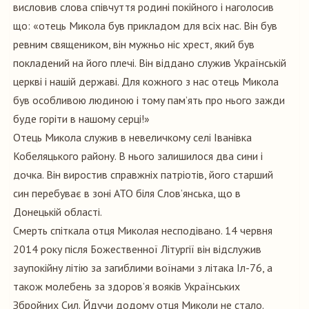
висловив слова співчуття родині покійного і наголосив
що: «отець Микола був прикладом для всіх нас. Він був
ревним священиком, він мужньо ніс хрест, який був
покладений на його плечі. Він віддано служив Українській
церкві і нашій державі. Для кожного з нас отець Микола
був особливою людиною і тому пам’ять про нього зажди
буде горіти в нашому серці!»
Отець Микола служив в невеличкому селі Іванівка
Кобеляцького району. В нього залишилося два сини і
дочка. Він виростив справжніх патріотів, його старший
син перебуває в зоні АТО біля Слов’янська, що в
Донецькій області.
Смерть спіткала отця Миколая несподівано. 14 червня
2014 року після Божественної Літургії він відслужив
заупокійну літію за загиблими воїнами з літака Іл-76, а
також молебень за здоров’я вояків Українських
Збройних Сил. Йдучи додому отця Миколи не стало.