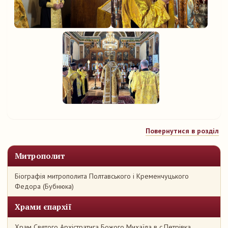
Повернутися в розділ
Митрополит
Біографія митрополита Полтавського і Кременчуцького
Федора (Бубнюка)
Храми єпархії
Храм Святого Архістратига Божого Михаїла в с.Петрівка