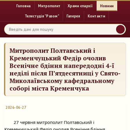
Головна
Митрополит
Храми єпархії
Новини
Телестудія "Разом"
Галерея
Контакти
Митрополит Полтавський і
Кременчуцький Федір очолив
Всенічне бдіння напередодні 4-ї
неділі після П’ятдесятниці у Свято-
Миколаївському кафедральному
соборі міста Кременчука
2026-06-27
	27 червня митрополит Полтавський і 
Кременчуцький Федір очолив Всенічне бдіння 