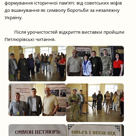
формування історичної пам’яті: від совєтських міфів 
до вшанування як символу боротьби за незалежну 
Україну.
	Після урочистостей відкриття виставки пройшли 
Петлюрівські читання.