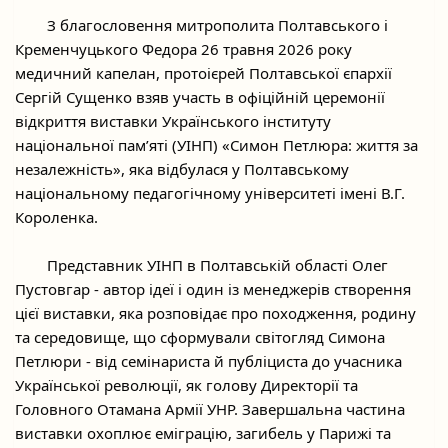
	З благословення митрополита Полтавського і 
Кременчуцького Федора 26 травня 2026 року 
медичний капелан, протоієрей Полтавської єпархії 
Сергій Сущенко взяв участь в офіційній церемонії 
відкриття виставки Українського інституту 
національної пам’яті (УІНП) «Симон Петлюра: життя за 
незалежність», яка відбулася у Полтавському 
національному педагогічному університеті імені В.Г. 
Короленка.
	Представник УІНП в Полтавській області Олег 
Пустовгар - автор ідеї і один із менеджерів створення 
цієї виставки, яка розповідає про походження, родину 
та середовище, що сформували світогляд Симона 
Петлюри - від семінариста й публіциста до учасника 
Української революції, як голову Директорії та 
Головного Отамана Армії УНР. Завершальна частина 
виставки охоплює еміграцію, загибель у Парижі та 