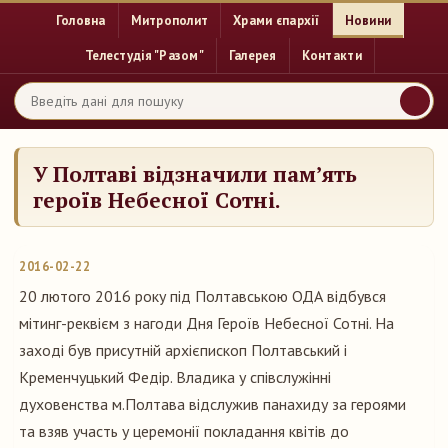
Головна
Митрополит
Храми єпархії
Новини
Телестудія "Разом"
Галерея
Контакти
У Полтаві відзначили пам’ять
героїв Небесної Сотні.
2016-02-22
20 лютого 2016 року під Полтавською ОДА відбувся
мітинг-реквієм з нагоди Дня Героїв Небесної Сотні. На
заході був присутній архієпископ Полтавський і
Кременчуцький Федір. Владика у співслужінні
духовенства м.Полтава відслужив панахиду за героями
та взяв участь у церемонії покладання квітів до