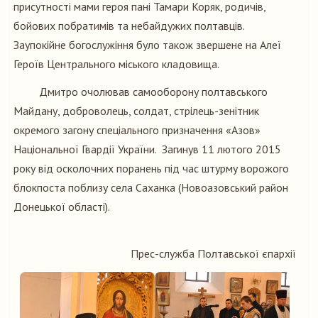
присутності мами героя пані Тамари Коряк, родичів,
бойових побратимів та небайдужих полтавців.
Заупокійне богослужіння було також звершене на Алеї
Героїв Центрального міського кладовища.
Дмитро очолював самооборону полтавського
Майдану, доброволець, солдат, стрілець-зенітник
окремого загону спеціального призначення «Азов»
Національної Гвардії України. Загинув 11 лютого 2015
року від осколочних поранень під час штурму ворожого
блокпоста поблизу села Саханка (Новоазовський район
Донецької області).
Прес-служба Полтавської єпархії