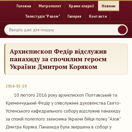
Головна
Митрополит
Храми єпархії
Новини
Телестудія "Разом"
Галерея
Контакти
Архиєпископ Федір відслужив
панахиду за спочилим героєм
України Дмитром Коряком
2016-02-10
10 лютого 2016 року архиєпископ Полтавський та
Кременчуцький Федір у співслужінні духовенства Свято-
Успенського кафедрального собору відслужив панахиду
за спокій полеглого захисника України бійця полку "Азов"
Дмитра Коряка. Панахида була звершена в соборі у