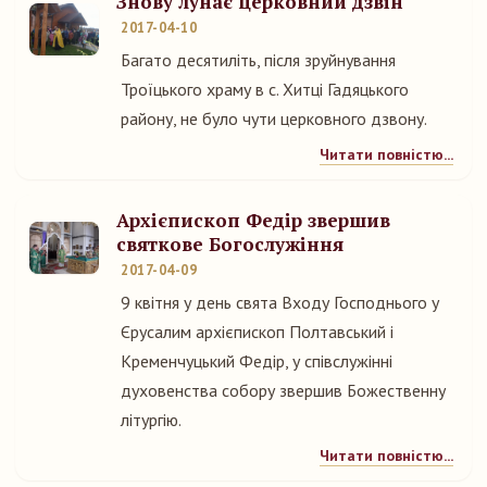
Знову лунає церковний дзвін
2017-04-10
Багато десятиліть, після зруйнування
Троїцького храму в с. Хитці Гадяцького
району, не було чути церковного дзвону.
Читати повністю...
Архієпископ Федір звершив
святкове Богослужіння
2017-04-09
9 квітня у день свята Входу Господнього у
Єрусалим архієпископ Полтавський і
Кременчуцький Федір, у співслужінні
духовенства собору звершив Божественну
літургію.
Читати повністю...