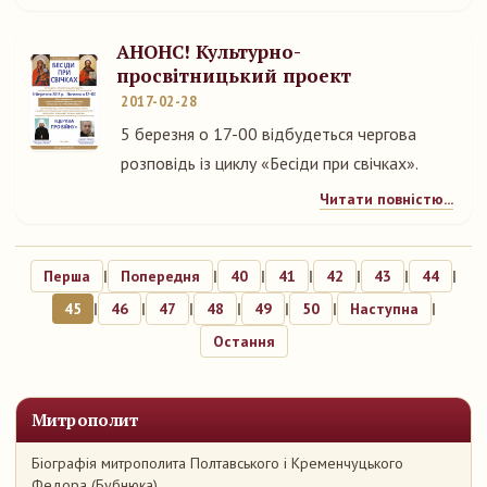
АНОНС! Культурно-
просвітницький проект
2017-02-28
5 березня о 17-00 відбудеться чергова
розповідь із циклу «Бесіди при свічках».
Читати повністю...
Перша
|
Попередня
|
40
|
41
|
42
|
43
|
44
|
45
|
46
|
47
|
48
|
49
|
50
|
Наступна
|
Остання
Митрополит
Біографія митрополита Полтавського і Кременчуцького
Федора (Бубнюка)