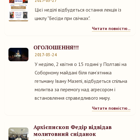
2017-03-27
Цієї неділі відбудеться остання лекція із
циклу "Бесіди при свічках".
Читати повністю...
ОГОЛОШЕННЯ!!!
2017-03-24
У неділю, 2 квітня о 15 годині у Полтаві на
Соборному майдані біля пам’ятника
гетьману Івану Мазепі, відбудеться спільна
молитва за перемогу над агресором і
встановлення справедливого миру.
Читати повністю...
Архієпископ Федір відвідав
молитовний сніданок