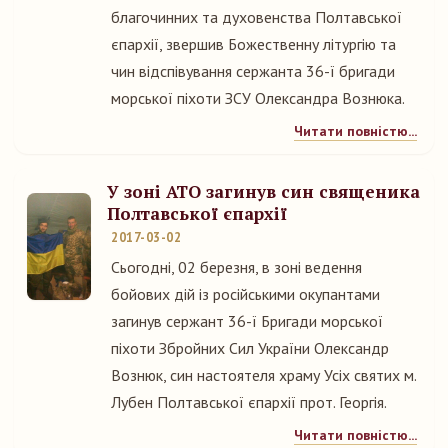
благочинних та духовенства Полтавської
єпархії, звершив Божественну літургію та
чин відспівування сержанта 36-ї бригади
морської піхоти ЗСУ Олександра Вознюка.
Читати повністю...
У зоні АТО загинув син священика
Полтавської єпархії
2017-03-02
Сьогодні, 02 березня, в зоні ведення
бойових дій із російськими окупантами
загинув сержант 36-ї Бригади морської
піхоти Збройних Сил України Олександр
Вознюк, син настоятеля храму Усіх святих м.
Лубен Полтавської єпархії прот. Георгія.
Читати повністю...