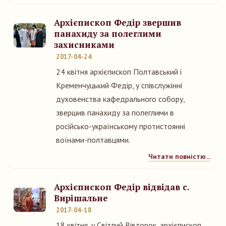
Архієпископ Федір звершив
панахиду за полеглими
захисниками
2017-04-24
24 квітня архієпископ Полтавський і
Кременчуцький Федір, у співслужінні
духовенства кафедрального собору,
звершив панахиду за полеглими в
російсько-українському протистоянні
воїнами-полтавцями.
Читати повністю...
Архієпископ Федір відвідав с.
Вирішальне
2017-04-18
18 квітня, у Світлий Вівторок, архієпископ