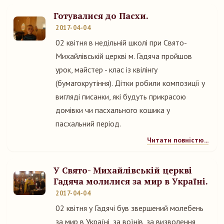
Готувалися до Пасхи.
2017-04-04
02 квітня в недільній школі при Свято-
Михайлівській церкві м. Гадяча пройшов
урок, майстер - клас із квілінгу
(бумагокрутіння). Дітки робили композиції у
вигляді писанки, які будуть прикрасою
домівки чи пасхального кошика у
пасхальний період.
Читати повністю...
У Свято- Михайлівській церкві
Гадяча молилися за мир в Україні.
2017-04-04
02 квітня у Гадячі був звершений молебень
за мир в Україні, за воїнів, за визволення