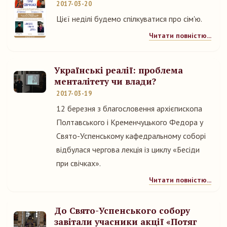
2017-03-20
Цієї неділі будемо спілкуватися про сім'ю.
Читати повністю...
Українські реалії: проблема
менталітету чи влади?
2017-03-19
12 березня з благословення архієпископа
Полтавського і Кременчуцького Федора у
Свято-Успенському кафедральному соборі
відбулася чергова лекція із циклу «Бесіди
при свічках».
Читати повністю...
До Свято-Успенського собору
завітали учасники акції «Потяг