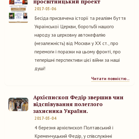
просвітницький проект
2017-03-06
Бесіда присвячена історії та реаліям буття
Української Церкви, боротьбі нашого
народу за церковну автокефалію
(незалежність) від Москви у XX ст., про
перемоги і поразки на цьому фронті, про
теперішні перспективи цієї війни за наші
душі!
Читати повністю...
Архієпископ Федір звершив чин
відспівування полеглого
захисника України.
2017-03-04
4 березня архієпископ Полтавський і
Кременчуцький Федір, у співслужінні