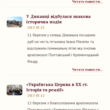
Читати повністю...
У Диканці відбулася знакова
історична подія
2017-03-13
11 березня у селищі Диканька посадили
дуб на честь гетьмана Івана Мазепи та
відслужили поминальну літію яку очолив
архієпископ Полтавський і Кременчуцький
Федір.
Читати повністю...
«Українська Церква в ХХ ст.
Історія та реалії»
2017-03-12
12 березня з благословення архієпископа
Полтавського і Кременчуцького Федора у