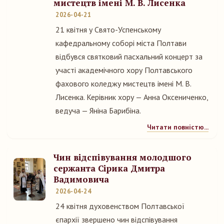
мистецтв імені М. В. Лисенка
2026-04-21
21 квітня у Свято-Успенському
кафедральному соборі міста Полтави
відбувся святковий пасхальний концерт за
участі академічного хору Полтавського
фахового коледжу мистецтв імені М. В.
Лисенка. Керівник хору — Анна Оксениченко,
ведуча — Яніна Барибіна.
Читати повністю...
Чин відспівування молодшого
сержанта Сірика Дмитра
Вадимовича
2026-04-24
24 квітня духовенством Полтавської
єпархії звершено чин відспівування