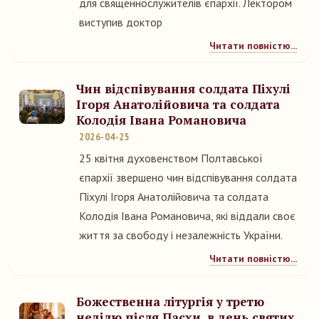
для священнослужителів єпархії. Лектором
виступив доктор
Читати повністю...
Чин відспівування солдата Піхулі
Ігоря Анатолійовича та солдата
Колодія Івана Романовича
2026-04-25
25 квітня духовенством Полтавської
єпархії звершено чин відспівування солдата
Піхулі Ігоря Анатолійовича та солдата
Колодія Івана Романовича, які віддали своє
життя за свободу і незалежність України.
Читати повністю...
Божественна літургія у третю
неділю після Пасхи, в день святих