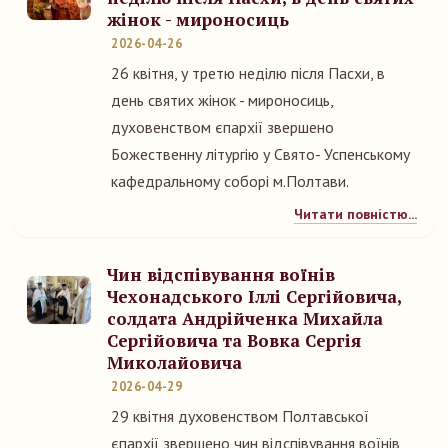
жінок - мироносиць
2026-04-26
26 квітня, у третю неділю після Пасхи, в
день святих жінок - мироносиць,
духовенством єпархії звершено
Божественну літургію у Свято- Успенському
кафедральному соборі м.Полтави.
Читати повністю...
Чин відспівування воїнів
Чехонадського Іллі Сергійовича,
солдата Андрійченка Михайла
Сергійовича та Вовка Сергія
Миколайовича
2026-04-29
29 квітня духовенством Полтавської
єпархії звершено чин відспівування воїнів,