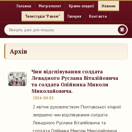
Головна
Митрополит
Храми єпархії
Новини
Телестудія "Разом"
Галерея
Контакти
Архів
Чин відспівування солдата
Левадного Руслана Віталійовича
та солдата Олійника Миколи
Миколайовича.
2026-04-02
2 квітня духовенством Полтавської єпархії
звершено чин відспівування солдата
Левадного Руслана Віталійовича та
солдата Олійника Миколи Миколайовича.