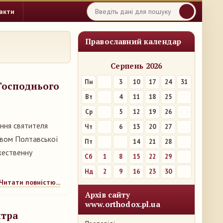
акти
Православний календар
Серпень 2026
Пн
3
10
17
24
31
 Господнього
Вт
4
11
18
25
Ср
5
12
19
26
ання святителя
Чт
6
13
20
27
ством Полтавської
Пт
7
14
21
28
жественну
Сб
1
8
15
22
29
Нд
2
9
16
23
30
Читати повністю...
Архів сайту
www.orthodox.pl.ua
итра