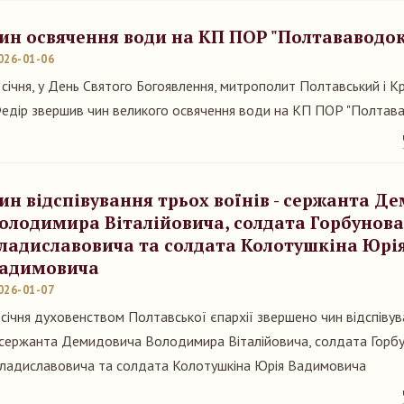
ин освячення води на КП ПОР "Полтававодо
026-01-06
 січня, у День Святого Богоявлення, митрополит Полтавський і 
едір звершив чин великого освячення води на КП ПОР "Полтава
ин відспівування трьох воїнів - сержанта Д
олодимира Віталійовича, солдата Горбунова
ладиславовича та солдата Колотушкіна Юрі
адимовича
026-01-07
 січня духовенством Полтавської єпархії звершено чин відспівув
 сержанта Демидовича Володимира Віталійовича, солдата Горбу
ладиславовича та солдата Колотушкіна Юрія Вадимовича