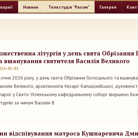
пархії
Новини
Телестудія "Разом"
Галерея
Конт
ожественна літургія у день свята Обрізання
а вшанування святителя Василія Великого
026-01-01
 січня 2026 року, у день свята Обрізання Господнього та вшанув
асилія Великого, архієпископа Кесарії Кападокійської, духовен
пархії у Свято-Успенському кафедральному соборі звершено Бо
ітургію за чином Василія В
ин відспівування матроса Кушнаревича Дм