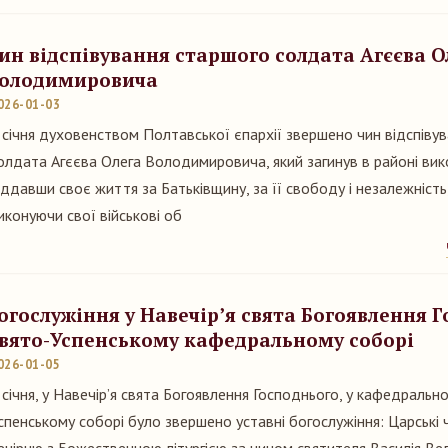
ин відспівування старшого солдата Агєєва О
олодимировича
026-01-03
 січня духовенством Полтавської єпархії звершено чин відспіву
олдата Агєєва Олега Володимировича, який загинув в районі вик
іддавши своє життя за Батьківщину, за її свободу і незалежніст
иконуючи свої військові об
огослужіння у Навечір’я свята Богоявлення Г
вято-Успенському кафедральному соборі
026-01-05
 січня, у Навечір’я свята Богоявлення Господнього, у кафедральн
спенському соборі було звершено уставні богослужіння: Царські 