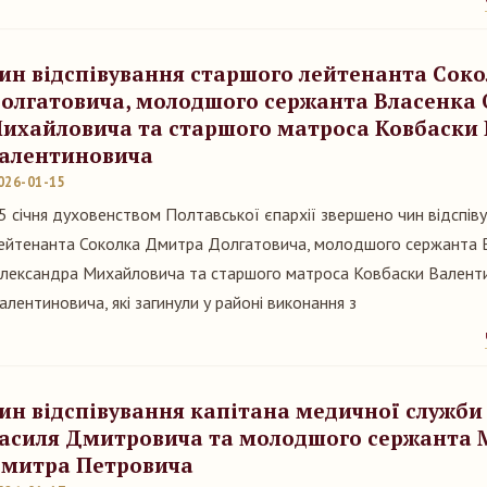
ин відспівування старшого лейтенанта Сок
олгатовича, молодшого сержанта Власенка
ихайловича та старшого матроса Ковбаски
алентиновича
026-01-15
5 січня духовенством Полтавської єпархії звершено чин відспів
ейтенанта Соколка Дмитра Долгатовича, молодшого сержанта 
лександра Михайловича та старшого матроса Ковбаски Валент
алентиновича, які загинули у районі виконання з
ин відспівування капітана медичної служб
асиля Дмитровича та молодшого сержанта 
митра Петровича