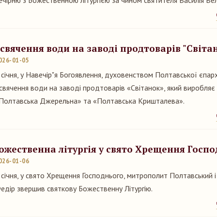
ечірню з Божественною літургією за чином святителя Василія Ве
свячення води на заводі продтоварів "Світа
026-01-05
 січня, у Навечір"я Богоявлення, духовенством Полтавської єпар
свячення води на заводі продтоварів «Світанок», який виробляє
Полтавська Джерельна» та «Полтавська Кришталева».
ожественна літургія у свято Хрещення Госп
026-01-06
 січня, у свято Хрещення Господнього, митрополит Полтавський 
едір звершив святкову Божественну Літургію.