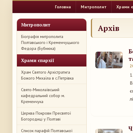
Головна
Митрополит
Храми є
Митрополит
Архів
Біографія митрополита
Полтавського і Кременчуцького
Федора (Бубнюка)
Б
т
Храми єпархії
2
Храм Святого Архістратига
1
Божого Михаїла в с.Петрівка
В
Свято-Миколаївський
є
кафедральний собор м.
л
Кременчука
Церква Покрови Пресвятої
Богородиці у Полтаві
Ч
Список парафій Полтавської