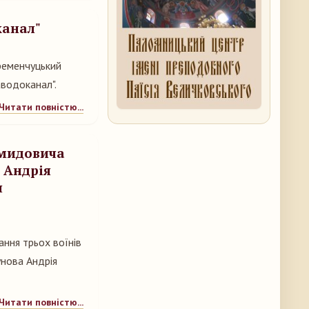
канал"
Кременчуцький
водоканал".
Читати повністю...
емидовича
 Андрія
я
ання трьох воїнів
нова Андрія
Читати повністю...