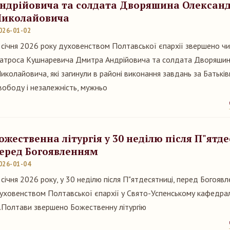
ндрійовича та солдата Дворяшина Олексан
иколайовича
026-01-02
 січня 2026 року духовенством Полтавської єпархії звершено чи
атроса Кушнаревича Дмитра Андрійовича та солдата Дворяши
иколайовича, які загинули в районі виконання завдань за Батьківщ
вободу і незалежність, мужньо
ожественна літургія у 30 неділю після П"ятде
еред Богоявленням
026-01-04
 січня 2026 року, у 30 неділю після П"ятдесятниці, перед Богоявл
уховенством Полтавської єпархії у Свято-Успенському кафедра
.Полтави звершено Божественну літургію