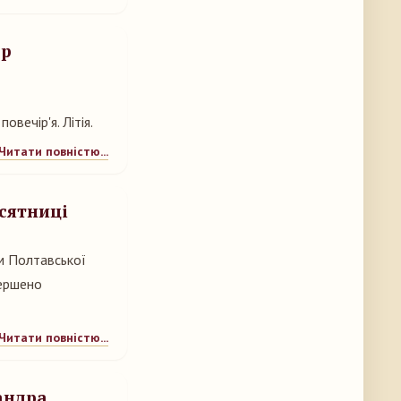
ор
вечір'я. Літія.
Читати повністю...
есятниці
ом Полтавської
вершено
Читати повністю...
андра