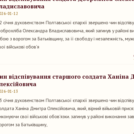
ладиславовича
026-01-12
2 січня духовенством Полтавської єпархії звершено чин відспів
оброхліба Олександра Владиславовича, який загинув у районі в
 бою з ворогом за Батьківщину, за її свободу і незалежність, му
вої військові обов'я
ин відспівування старшого солдата Ханіна
лексійовича
026-01-13
3 січня духовенством Полтавської єпархії звершено чин відспів
олдата Ханіна Дмитра Олексійовича, який, вірний війьковій прися
иконуючи свої військові обов'язки. загинув у районі виконання за
орогом за Батьківщину,