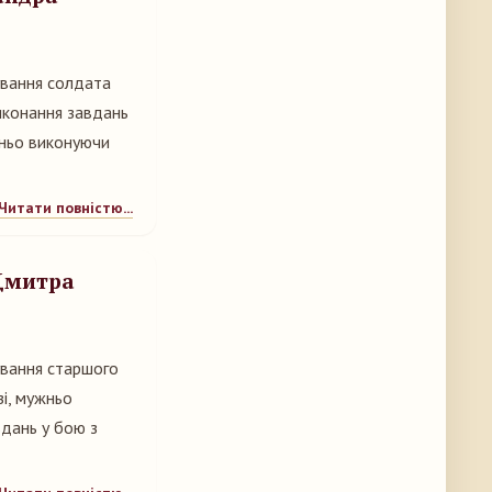
ування солдата
иконання завдань
жньо виконуючи
Читати повністю...
 Дмитра
ування старшого
зі, мужньо
вдань у бою з