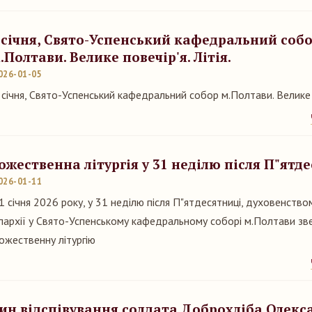
 січня, Свято-Успенський кафедральний соб
.Полтави. Велике повечір'я. Літія.
026-01-05
 січня, Свято-Успенський кафедральний собор м.Полтави. Велике по
ожественна літургія у 31 неділю після П"ятд
026-01-11
1 січня 2026 року, у 31 неділю після П"ятдесятниці, духовенств
пархії у Свято-Успенському кафедральному соборі м.Полтави з
ожественну літургію
ин відспівування солдата Доброхліба Олекс