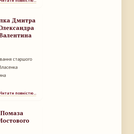
Читати повністю...
олка Дмитра
 Олександра
 Валентина
ування старшого
Власенка
ина
Читати повністю...
и Помаза
Мостового