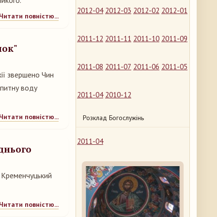
ликого.
2012-04
2012-03
2012-02
2012-01
Читати повністю...
2011-12
2011-11
2011-10
2011-09
нок"
2011-08
2011-07
2011-06
2011-05
хії звершено Чин
 питну воду
2011-04
2010-12
Читати повністю...
Розклад Богослужінь
2011-04
однього
і Кременчуцький
Читати повністю...