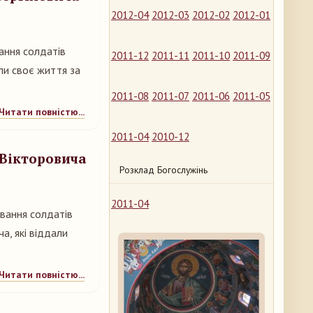
2012-04
2012-03
2012-02
2012-01
ання солдатів
2011-12
2011-11
2011-10
2011-09
али своє життя за
2011-08
2011-07
2011-06
2011-05
Читати повністю...
2011-04
2010-12
 Вікторовича
Розклад Богослужінь
2011-04
ування солдатів
а, які віддали
Читати повністю...