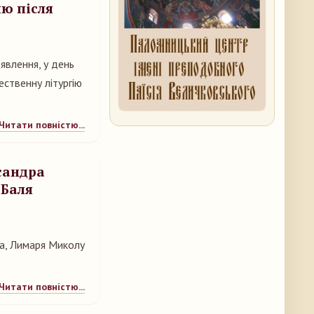
лю після
оявлення, у день
ственну літургію
Читати повністю...
ксандра
 Баля
ча, Лимаря Миколу
Читати повністю...