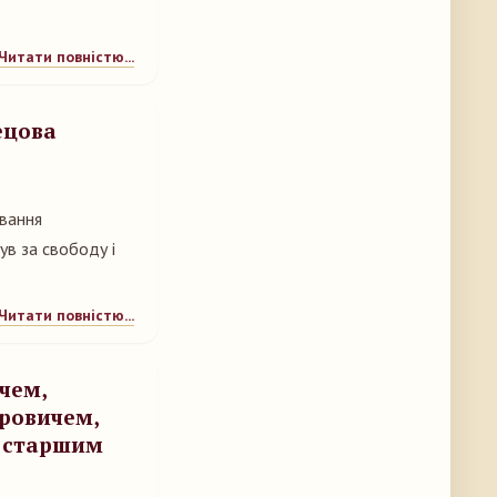
Читати повністю...
ецова
ування
в за свободу і
Читати повністю...
чем,
ровичем,
а старшим