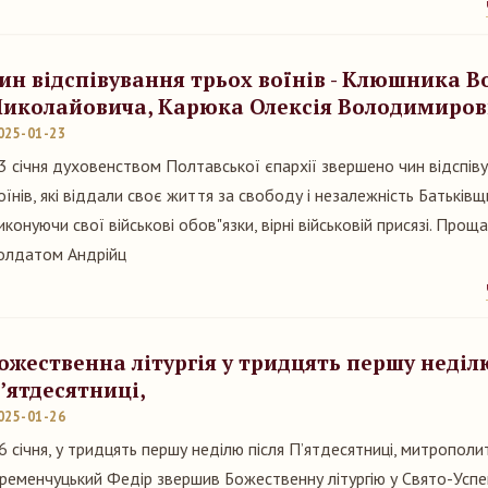
ин відспівування трьох воїнів - Клюшника 
иколайовича, Карюка Олексія Володимиро
025-01-23
3 січня духовенством Полтавської єпархії звершено чин відспів
оїнів, які віддали своє життя за свободу і незалежність Батьківщ
иконуючи свої військові обов"язки, вірні військовій присязі. Прощ
олдатом Андрійц
ожественна літургія у тридцять першу неділ
’ятдесятниці,
025-01-26
6 січня, у тридцять першу неділю після П’ятдесятниці, митрополи
ременчуцький Федір звершив Божественну літургію у Свято-Усп