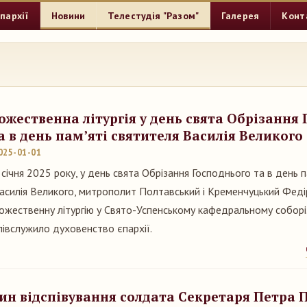
пархії
Новини
Телестудія "Разом"
Галерея
Конт
ожественна літургія у день свята Обрізання
а в день пам’яті святителя Василія Великого
025-01-01
 січня 2025 року, у день свята Обрізання Господнього та в день п
асилія Великого, митрополит Полтавський і Кременчуцький Фед
ожественну літургію у Свято-Успенському кафедральному соборі
півслужило духовенство єпархії.
ин відспівування солдата Секретаря Петра 