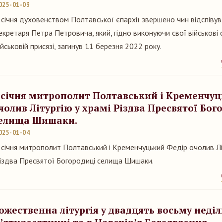
025-01-03
 січня духовенством Полтавської єпархії звершено чин відспіву
екретаря Петра Петровича, який, гідно виконуючи свої військові 
ійськовій присязі, загинув 11 березня 2022 року.
 січня митрополит Полтавський і Кременчу
чолив Літургію у храмі Різдва Пресвятої Бог
елища Шишаки.
025-01-04
 січня митрополит Полтавський і Кременчуцький Федір очолив Лі
іздва Пресвятої Богородиці селища Шишаки.
ожественна літургія у двадцять восьму неділ