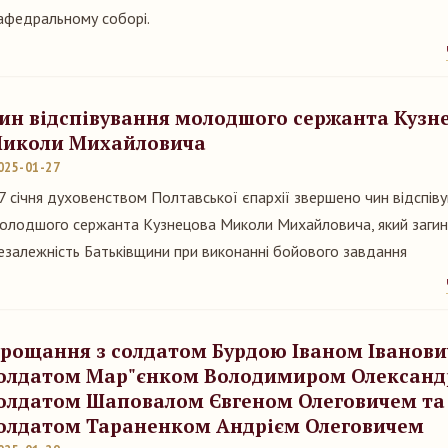
афедральному соборі.
ин відспівування молодшого сержанта Кузн
иколи Михайловича
025-01-27
7 січня духовенством Полтавської єпархії звершено чин відспів
олодшого сержанта Кузнецова Миколи Михайловича, який загину
езалежність Батьківщини при виконанні бойового завдання
рощання з солдатом Бурдою Іваном Іванови
олдатом Мар"єнком Володимиром Олександ
олдатом Шаповалом Євгеном Олеговичем т
олдатом Тараненком Андрієм Олеговичем