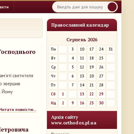
акти
Православний календар
Серпень 2026
Пн
3
10
17
24
31
 Господнього
Вт
4
11
18
25
Ср
5
12
19
26
ам’яті святителя
Чт
6
13
20
27
ір звершив
Пт
7
14
21
28
. Йому
Сб
1
8
15
22
29
Нд
2
9
16
23
30
Читати повністю...
Архів сайту
www.orthodox.pl.ua
Петровича