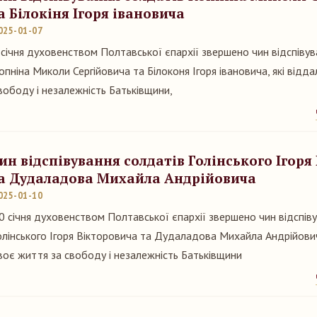
а Білокіня Ігоря івановича
025-01-07
 січня духовенством Полтавської єпархії звершено чин відспівув
опніна Миколи Сергійовича та Білоконя Ігоря івановича, які відд
вободу і незалежність Батьківщини,
ин відспівування солдатів Голінського Ігоря
а Дудаладова Михайла Андрійовича
025-01-10
0 січня духовенством Полтавської єпархії звершено чин відспів
олінського Ігоря Вікторовича та Дудаладова Михайла Андрійович
воє життя за свободу і незалежність Батьківщини