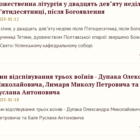
ожественна літургія у двадцять дев"яту неді
’ятидесятниці, після Богоявлення
025-01-12
 січня, у двадцять дев"яту неділю після П’ятидесятниці, після Бог
учениці Тетяни, дуовенством Полтавської єпархії звершено Боже
 Свято-Успенському кафедральному соборі.
ин відспівування трьох воїнів - Дупака Оле
иколайовича, Лимаря Миколу Петровича та
услана Антоновича
025-01-18
ин відспівування трьох воїнів - Дупака Олександра Миколайови
етровича та Баля Руслана Антоновича