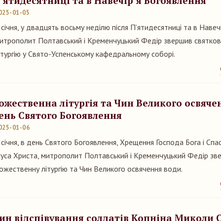
’ятидесятниці та в Навечір’я Богоявлення
025-01-05
 січня, у двадцять восьму неділю після П’ятидесятниці та в Навеч
итрополит Полтавський і Кременчуцький Федір звершив святко
ітургію у Свято-Успенському кафедральному соборі.
ожественна літургія та Чин Великого освяче
ень Святого Богоявлення
025-01-06
 січня, в день Святого Богоявлення, Хрещення Господа Бога і Сп
суса Христа, митрополит Полтавський і Кременчуцький Федір зв
ожественну літургію та Чин Великого освячення води.
ин відспівування солдатів Копніна Миколи 