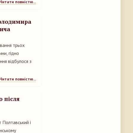
Читати повністю...
Володимира
вича
ування трьох
ини, гідно
ання відбулося з
Читати повністю...
ю після
т Полтавський і
енському