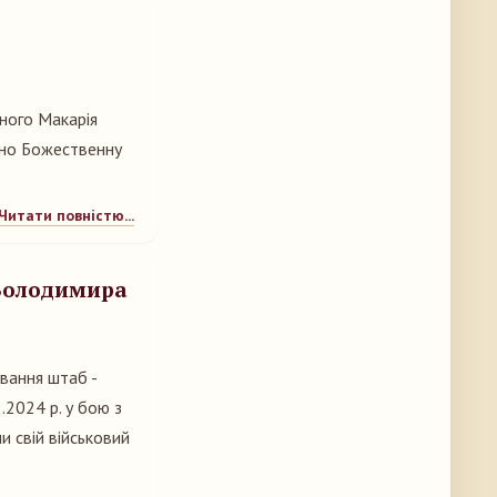
бного Макарія
ено Божественну
Читати повністю...
 Володимира
вання штаб -
2024 р. у бою з
и свій військовий