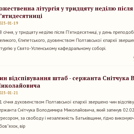
ожественна літургія у тридцяту неділю після
’ятидесятниці
025-01-19
8 січня, у тридцяту неділю після П’ятидесятниці, у день преподо
еликого, Єгипетського, дуовенством Полтавської єпархії зверш
ітургію у Свято-Успенському кафедральному соборі.
ин відспівування штаб - сержанта Снітчука
иколайовича
025-01-21
1 січня духовенством Полтавської єпархії звершено чин відспіву
ержанта Снітчука Володимира Миколайовича, який загинув 02.02.
гресором, за свободу і незалежність Батьківщини, гідно виконуюч
бов"язок, вір