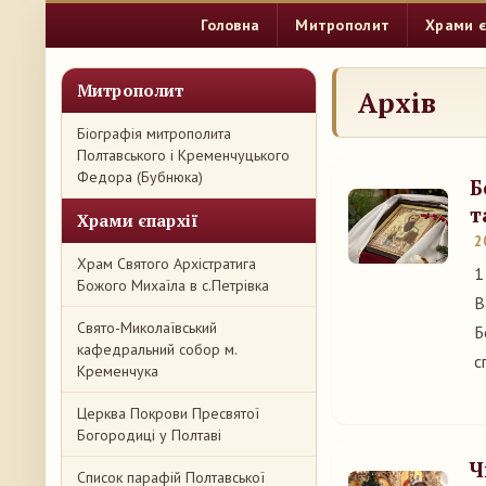
Головна
Митрополит
Храми є
Митрополит
Архів
Біографія митрополита
Полтавського і Кременчуцького
Федора (Бубнюка)
Б
т
Храми єпархії
2
Храм Святого Архістратига
1
Божого Михаїла в с.Петрівка
В
Свято-Миколаївський
Б
кафедральний собор м.
с
Кременчука
Церква Покрови Пресвятої
Богородиці у Полтаві
Ч
Список парафій Полтавської