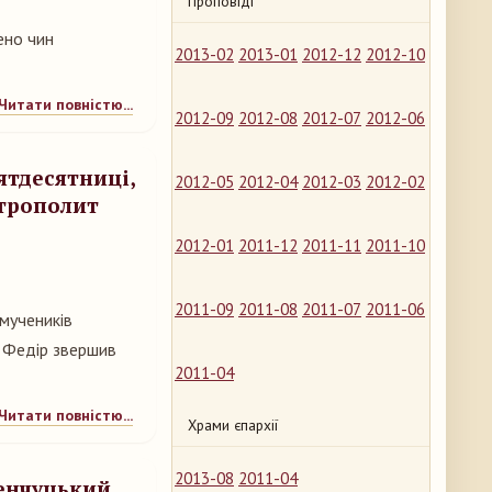
Проповіді
ено чин
2013-02
2013-01
2012-12
2012-10
Читати повністю...
2012-09
2012-08
2012-07
2012-06
ятдесятниці,
2012-05
2012-04
2012-03
2012-02
итрополит
2012-01
2011-12
2011-11
2011-10
2011-09
2011-08
2011-07
2011-06
 мучеників
й Федір звершив
2011-04
Читати повністю...
Храми єпархії
2013-08
2011-04
енчуцький