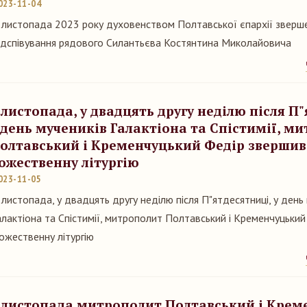
023-11-04
 листопада 2023 року духовенством Полтавської єпархії зверш
ідспівування рядового Силантьєва Костянтина Миколайовича
 листопада, у двадцять другу неділю після П"
 день мучеників Галактіона та Спістимії, м
олтавський і Кременчуцький Федір звершив
ожественну літургію
023-11-05
 листопада, у двадцять другу неділю після П"ятдесятниці, у день
алактіона та Спістимії, митрополит Полтавський і Кременчуцьки
ожественну літургію
 листопада митрополит Полтавський і Крем