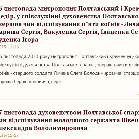
6 листопада митрополит Полтавський і Кре
едір, у співслужінні духовенства Полтавської
вершив чин відспівування п"яти воїнів - Лич
ариша Сергія, Вакуленка Сергія, Іваненка Сер
уденка Ігора
023-11-16
6 листопада 2023 року митрополит Полтавський і Кременчуцьки
півслужінні духовенства Полтавської єпархії, звершив чин відспі
оїнів - старшого солдата Личака Олега Володимировича, старш
ариша Сергія Івановича, серж
7 листопада духовенством Полтавської єпар
ин відспівування молодшого сержанта Швец
лександра Володимировича
023-11-17