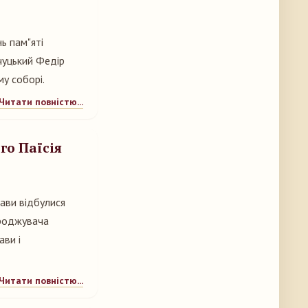
ь пам"яті
чуцький Федір
у соборі.
Читати повністю...
го Паїсія
ави відбулися
дроджувача
ави і
Читати повністю...