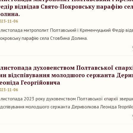
едір відвідав Свято-Покровську парафію се
олина.
023-11-06
 листопада митрополит Полтавський і Кременчуцький Федір від
окровську парафію села Стовбина Долина.
 листопада духовенством Полтавської єпарх
ин відспівування молодшого сержанта Дери
еоніда Георгійовича
023-11-06
 листопада 2023 року духовенством Полтавської єпархії зверш
ідспівування молодшого сержанта Дериволкова Леоніда Георгій