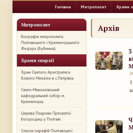
Головна
Митрополит
Храми є
Митрополит
Архів
Біографія митрополита
Полтавського і Кременчуцького
Федора (Бубнюка)
3
в
Храми єпархії
М
Храм Святого Архістратига
2
Божого Михаїла в с.Петрівка
3
Свято-Миколаївський
в
кафедральний собор м.
Кременчука
Церква Покрови Пресвятої
Ч
Богородиці у Полтаві
М
Список парафій Полтавської