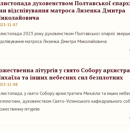
 листопада духовенством Полтавської єпарх
ин відспівування матроса Лизенка Дмитра
иколайовича
023-11-07
 листопада 2023 року духовенством Полтавської єпархії зверш
ідспівування матроса Лизенка Дмитра Миколайовича
ожественна літургія у свято Собору архистр
ихаїла та інших небесних сил безплотних
023-11-08
 листопада, у свято Собору архистратига Михаїла та інших небе
езплотних, духовенством Свято-Успенського кафедрального со
ожественну літургію