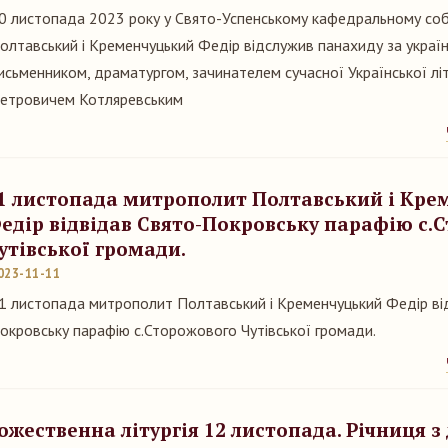
0 листопада 2023 року у Свято-Успенському кафедральному со
олтавський і Кременчуцький Федір відслужив панахиду за украї
исьменником, драматургом, зачинателем сучасної Української лі
етровичем Котляревським
1 листопада митрополит Полтавський і Кре
едір відвідав Свято-Покровську парафію с.
утівської громади.
023-11-11
1 листопада митрополит Полтавський і Кременчуцький Федір ві
окровську парафію с.Сторожового Чутівської громади.
ожественна літургія 12 листопада. Річниця з