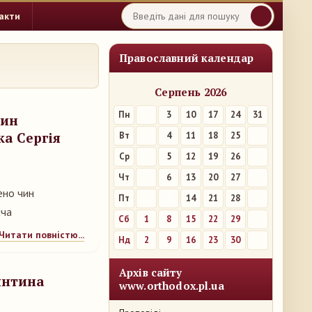
акти
Православний календар
Серпень 2026
Пн
3
10
17
24
31
чин
а Сергія
Вт
4
11
18
25
Ср
5
12
19
26
Чт
6
13
20
27
ено чин
Пт
7
14
21
28
ича
Сб
1
8
15
22
29
Читати повністю...
Нд
2
9
16
23
30
Архів сайту
янтина
www.orthodox.pl.ua