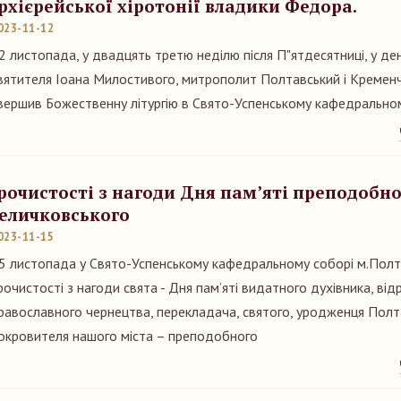
рхієрейської хіротонії владики Федора.
023-11-12
2 листопада, у двадцять третю неділю після П"ятдесятниці, у ден
вятителя Іоана Милостивого, митрополит Полтавський і Кремен
вершив Божественну літургію в Свято-Успенському кафедральном
рочистості з нагоди Дня пам’яті преподобно
еличковського
023-11-15
5 листопада у Свято-Успенському кафедральному соборі м.Полт
рочистості з нагоди свята - Дня пам’яті видатного духівника, ві
равославного чернецтва, перекладача, святого, уродженця Полт
окровителя нашого міста – преподобного