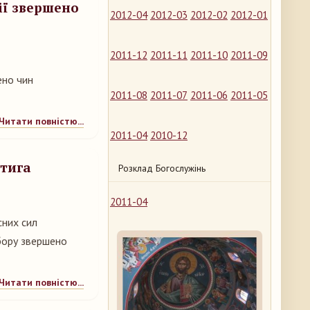
ії звершено
2012-04
2012-03
2012-02
2012-01
2011-12
2011-11
2011-10
2011-09
ено чин
2011-08
2011-07
2011-06
2011-05
Читати повністю...
2011-04
2010-12
атига
Розклад Богослужінь
2011-04
сних сил
бору звершено
Читати повністю...