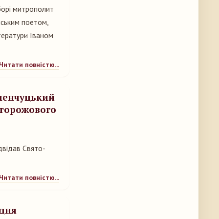
борі митрополит
нським поетом,
тератури Іваном
Читати повністю...
менчуцький
Сторожового
двідав Свято-
Читати повністю...
 дня