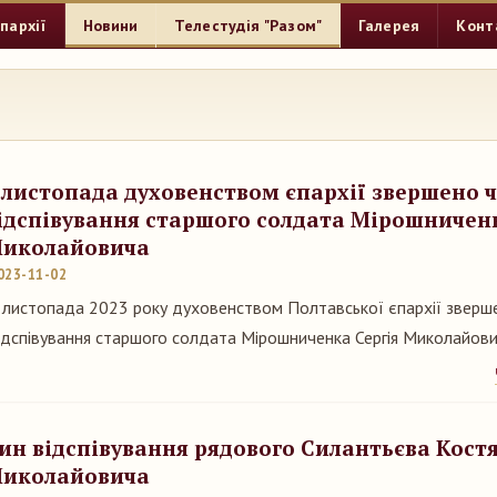
пархії
Новини
Телестудія "Разом"
Галерея
Конт
 листопада духовенством єпархії звершено 
ідспівування старшого солдата Мірошниченк
иколайовича
023-11-02
 листопада 2023 року духовенством Полтавської єпархії зверш
ідспівування старшого солдата Мірошниченка Сергія Миколайов
ин відспівування рядового Силантьєва Кост
иколайовича