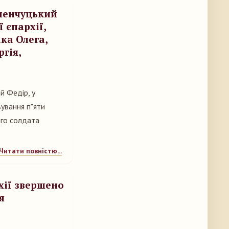
менчуцький
 єпархії,
ака Олега,
гія,
й Федір, у
вування п"яти
ого солдата
Читати повністю...
хії звершено
я