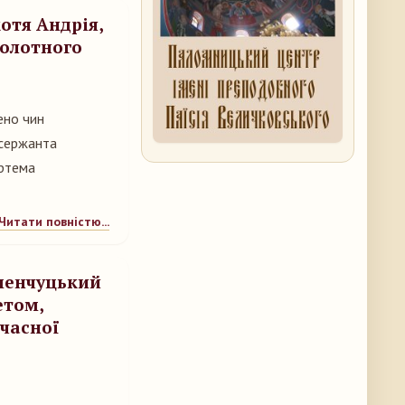
котя Андрія,
болотного
ено чин
 сержанта
ртема
Читати повністю...
менчуцький
етом,
часної