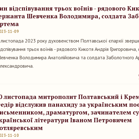
ин відспівування трьох воїнів - рядового Ки
ержанта Шевченка Володимира, солдата За
ртема
023-11-09
 листопада 2023 року духовенством Полтавської єпархії зверш
ідспівування трьох воїнів - рядового Кикотя Андрія Григоровича,
евченка Володимира Анатолійовича та солдата Заболотного А
лександровича.
0 листопада митрополит Полтавський і Кре
едір відслужив панахиду за українським по
исьменником, драматургом, зачинателем су
країнської літератури Іваном Петровичем
отляревським
023-11-10