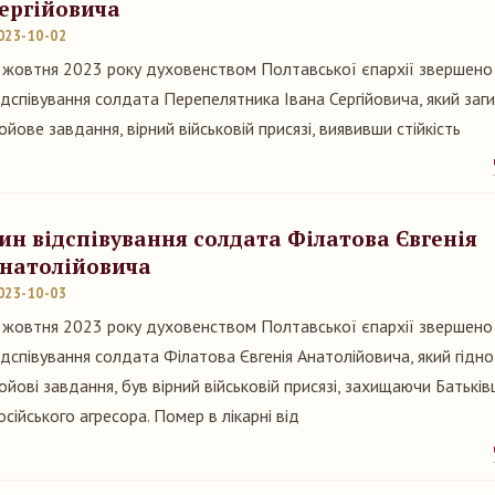
ергійовича
023-10-02
 жовтня 2023 року духовенством Полтавської єпархії звершено
ідспівування солдата Перепелятника Івана Сергійовича, який заг
ойове завдання, вірний військовій присязі, виявивши стійкість
ин відспівування солдата Філатова Євгенія
натолійовича
023-10-03
 жовтня 2023 року духовенством Полтавської єпархії звершено
ідспівування солдата Філатова Євгенія Анатолійовича, який гідн
ойові завдання, був вірний військовій присязі, захищаючи Батьків
осійського агресора. Помер в лікарні від