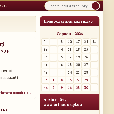
акти
Православний календар
Серпень 2026
Пн
3
10
17
24
31
ці
едір
Вт
4
11
18
25
Ср
5
12
19
26
Чт
6
13
20
27
есвятої
Пт
7
14
21
28
тавський і
Сб
1
8
15
22
29
Нд
2
9
16
23
30
Читати повністю...
Архів сайту
www.orthodox.pl.ua
ана