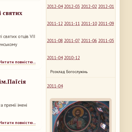
2012-04
2012-03
2012-02
2012-01
і святих
2011-12
2011-11
2011-10
2011-09
і святих отців VII
2011-08
2011-07
2011-06
2011-05
енському
2011-04
2010-12
Читати повністю...
Розклад Богослужінь
ім.Паїсія
2011-04
 премії імені
Читати повністю...