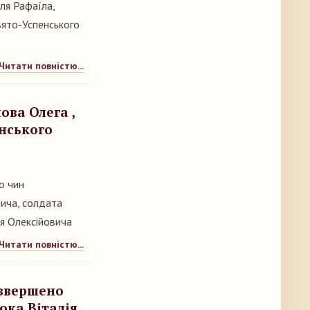
еля Рафаїла,
вято-Успенського
Читати повністю...
ова Олега ,
нського
о чин
вича, солдата
я Олексійовича
Читати повністю...
 звершено
юка Віталія,