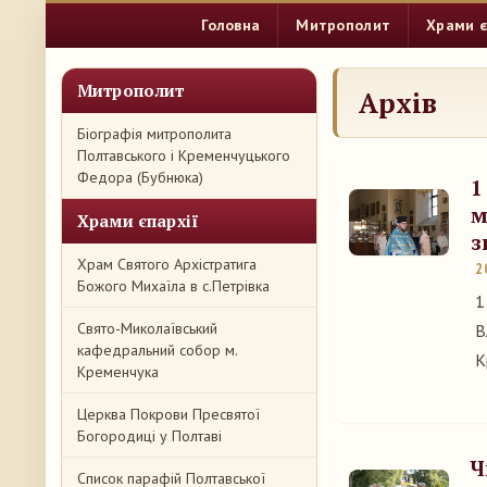
Головна
Митрополит
Храми є
Митрополит
Архів
Біографія митрополита
Полтавського і Кременчуцького
Федора (Бубнюка)
1
м
Храми єпархії
з
Храм Святого Архістратига
2
Божого Михаїла в с.Петрівка
1
Свято-Миколаївський
В
кафедральний собор м.
К
Кременчука
Церква Покрови Пресвятої
Богородиці у Полтаві
Ч
Список парафій Полтавської