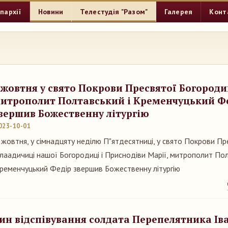
пархії
Новини
Телестудія "Разом"
Галерея
Конт
 жовтня у свято Покрови Пресвятої Богороди
итрополит Полтавський і Кременчуцький Ф
вершив Божественну літургію
023-10-01
 жовтня, у сімнадцяту неділю П"ятдесятниці, у свято Покрови Пр
лаадичиці нашої Богородиці і Приснодіви Марії, митрополит Пол
ременчуцький Федір звершив Божественну літургію
ин відспівування солдата Перепелятника Ів