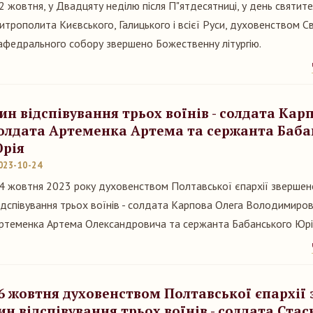
2 жовтня, у Двадцяту неділю після П"ятдесятниці, у день святит
итрополита Києвського, Галицького і всієї Руси, духовенством С
афедрального собору звершено Божественну літургію.
ин відспівування трьох воїнів - солдата Карп
олдата Артеменка Артема та сержанта Баба
рія
023-10-24
4 жовтня 2023 року духовенством Полтавської єпархії звершен
ідспівування трьох воїнів - солдата Карпова Олега Володимиро
ртеменка Артема Олександровича та сержанта Бабанського Юрі
6 жовтня духовенством Полтавської єпархії
ин відспівування трьох воїнів - солдата Стас