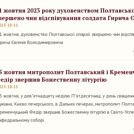
1 жовтня 2023 року духовенством Полтавсько
вершено чин відспівування солдата Гирича Є
023-10-11
1 жовтня, духовенство Полтавської єпархії звершено чин відсп
ирича Євгенія Володимировича
5 жовтня митрополит Полтавський і Кремен
едір звершив Божественну літургію
023-10-15
5 жовтня, у дев"ятнадцяту неділю П"ятдесятниці, у день священ
укіана, Києво печерського, в Дальніх печерах, митрополит Полта
ременчуцький Федір звершив Божественну літургію в Свято-Усп
афедральному соборі.