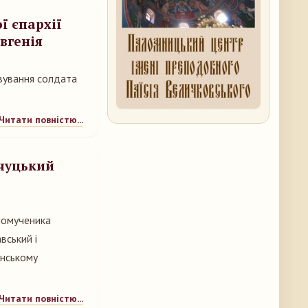
ї єпархії
вгенія
івування солдата
Читати повністю...
чуцький
номученика
вський і
енському
Читати повністю...