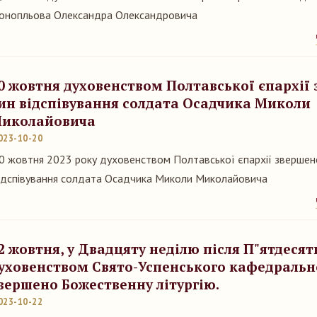
онопльова Олександра Олександровича
0 жовтня духовенством Полтавської єпархії
ин відспівування солдата Осадчика Миколи
иколайовича
023-10-20
0 жовтня 2023 року духовенством Полтавської єпархії звершен
ідспівування солдата Осадчика Миколи Миколайовича
2 жовтня, у Двадцяту неділю після П"ятдесят
уховенством Свято-Успенського кафедральн
вершено Божественну літургію.
023-10-22