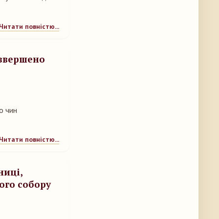
Читати повністю...
 звершено
о чин
Читати повністю...
ниці,
ого собору