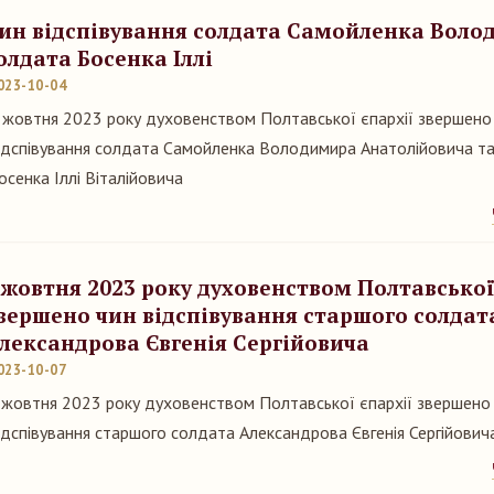
ин відспівування солдата Самойленка Воло
олдата Босенка Іллі
023-10-04
 жовтня 2023 року духовенством Полтавської єпархії звершено
ідспівування солдата Самойленка Володимира Анатолійовича т
осенка Іллі Віталійовича
 жовтня 2023 року духовенством Полтавської
вершено чин відспівування старшого солдат
лександрова Євгенія Сергійовича
023-10-07
 жовтня 2023 року духовенством Полтавської єпархії звершено
ідспівування старшого солдата Александрова Євгенія Сергійович