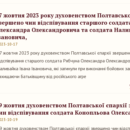
7 жовтня 2023 року духовенством Полтавсько
вершено чин відспівування старшого солдат
лександра Олександровича та солдата Нали
вановича,
023-10-17
7 жовтня 2023 року духовенством Полтавської єпархії звершен
ідспівування старшого солдата Рябчуна Олександра Олександр
аливайка Івана Івановича, які загинули при виконанні бойових за
ахищаючи Батьківщину від російського агре
9 жовтня духовенством Полтавської єпархії
ин відспівування солдата Конопльова Олекс
023-10-19
9 жовтня духовенством Полтавської єпархії звершено чин відсп