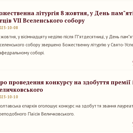
ожественна літургія 8 жовтня, у День пам"ят
тців VII Вселенського собору
023-10-08
 жовтня, у вісімнадцяту неділю після П"ятдесятниці, у День пам"ят
селенського собору звершено Божественну літургію у Свято-Усп
афедральному соборі.
ро проведення конкурсу на здобуття премії 
еличковського
023-10-10
олтавська єпархія оголошує конкурс на здобуття звання лауреата
реподобного Паїсія Величковського.