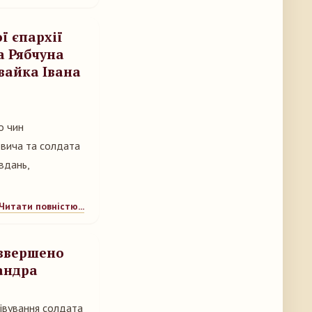
ї єпархії
а Рябчуна
вайка Івана
о чин
овича та солдата
вдань,
Читати повністю...
 звершено
андра
івування солдата