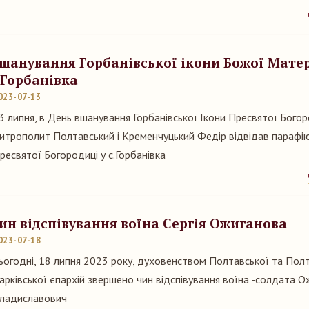
шанування Горбанівської ікони Божої Матер
.Горбанівка
023-07-13
3 липня, в День вшанування Горбанівської Ікони Пресвятої Богор
итрополит Полтавський і Кременчуцький Федір відвідав парафі
ресвятої Богородиці у с.Горбанівка
ин відспівування воїна Сергія Ожиганова
023-07-18
ьогодні, 18 липня 2023 року, духовенством Полтавської та Пол
арківської єпархій звершено чин відспівування воїна -солдата О
ладиславович