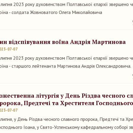
 липня 2023 року духовенством Полтавської єпархії звершено чи
оїна - солдата Жовноватого Олега Миколайовича
ин відспівування воїна Андрія Мартинова
023-07-07
 липня 2023 року духовенством Полтавської єпархії звершено чи
оїна - старшого лейтенанта Мартинова Андрія Олександровича.
ожественна літургія у День Різдва чесного с
ророка, Предтечі та Хрестителя Господнього
023-07-07
 липня, у День Різдва чесного славного пророка, Предтечі та Хр
осподнього Іоана, у Свято-Успенському кафедральному соборі 