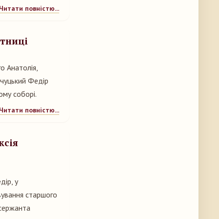
Читати повністю...
ятниці
о Анатолія,
нчуцький Федір
ому соборі.
Читати повністю...
ксія
ір, у
івування старшого
сержанта