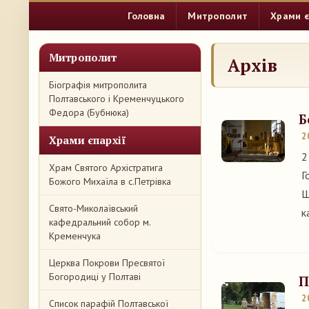
Головна
Митрополит
Храми є
Митрополит
Архів
Біографія митрополита
Полтавського і Кременчуцького
Федора (Бубнюка)
Б
2
Храми єпархії
2
Храм Святого Архістратига
Г
Божого Михаїла в с.Петрівка
Ш
Свято-Миколаївський
к
кафедральний собор м.
Кременчука
Церква Покрови Пресвятої
Богородиці у Полтаві
П
2
Список парафій Полтавської