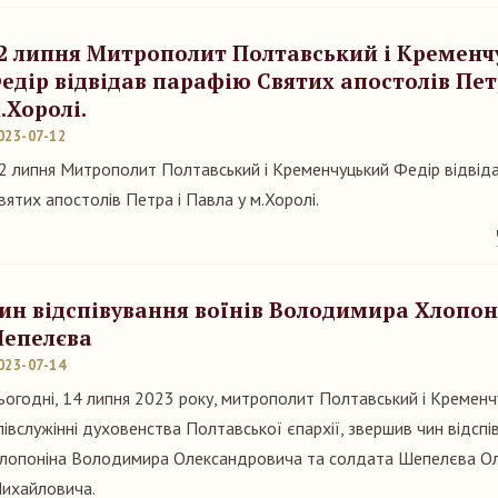
2 липня Митрополит Полтавський і Кремен
едір відвідав парафію Святих апостолів Пет
.Хоролі.
023-07-12
2 липня Митрополит Полтавський і Кременчуцький Федір відвід
вятих апостолів Петра і Павла у м.Хоролі.
ин відспівування воїнів Володимира Хлопон
епелєва
023-07-14
ьогодні, 14 липня 2023 року, митрополит Полтавський і Кременч
півслужінні духовенства Полтавської єпархії, звершив чин відсп
лопоніна Володимира Олександровича та солдата Шепелєва О
ихайловича.