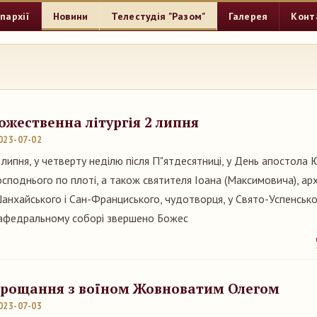
пархії
Новини
Телестудія "Разом"
Галерея
Конт
ожественна літургія 2 липня
023-07-02
 липня, у четверту неділю після П"ятдесятниці, у День апостола
осподнього по плоті, а також святителя Іоана (Максимовича), ар
анхайського і Сан-Франциського, чудотворця, у Свято-Успенськ
афедральному соборі звершено Божес
рощання з воїном Жовноватим Олегом
023-07-03