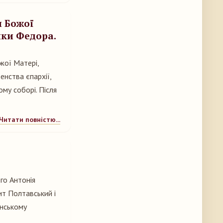
и Божої
ики Федора.
жої Матері,
нства єпархії,
му соборі. Після
Читати повністю...
го Антонія
ит Полтавський і
енському