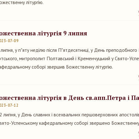
ожественну літургію.
ожественна літургія 9 липня
023-07-09
 липня, у п"яту неділю після П"ятдесятниці, у День преподобного
отського, митрополит Полтавський і Кременчуцький у Свято-Усп
афедральному соборі звершив Божественну літургію.
ожественна літургія в День св.апп.Петра і П
023-07-12
2 липня, у День славних і всехвальних першоверховних апостолів
вято-Успенському кафедральному соборі звершено Божественну 