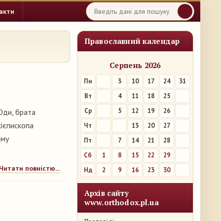
акти
Православний календар
Серпень 2026
Пн
3
10
17
24
31
Вт
4
11
18
25
Ср
5
12
19
26
 Юди, брата
хієпископа
Чт
6
13
20
27
ому
Пт
7
14
21
28
Сб
1
8
15
22
29
Читати повністю...
Нд
2
9
16
23
30
Архів сайту
www.orthodox.pl.ua