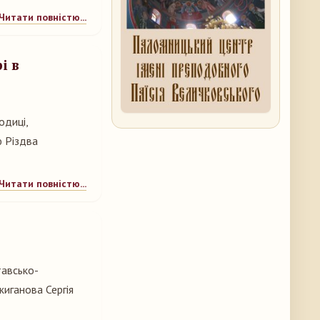
Читати повністю...
і в
одиці,
ю Різдва
Читати повністю...
тавсько-
жиганова Сергія