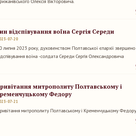
рижанівського Олексія Вікторовича.
ин відспівування воїна Сергія Середи
023-07-20
0 липня 2023 року, духовенством Полтавської єпархії звершено
ідспівування воїна -солдата Середи Сергія Олександровича
ривітання митрополиту Полтавському і
ременчуцькому Федору
023-07-21
ривітання митрополиту Полтавському і Кременчуцькому Федор