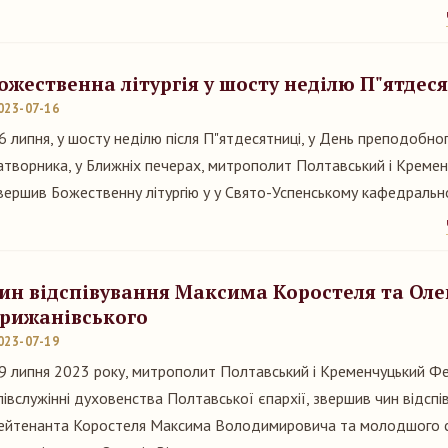
ожественна літургія у шосту неділю П"ятдес
023-07-16
6 липня, у шосту неділю після П"ятдесятниці, у День преподобног
атворника, у Ближніх печерах, митрополит Полтавський і Креме
вершив Божественну літургію у у Свято-Успенському кафедральн
ин відспівування Максима Коростеля та Оле
рижанівського
023-07-19
9 липня 2023 року, митрополит Полтавський і Кременчуцький Фед
півслужінні духовенства Полтавської єпархії, звершив чин відсп
ейтенанта Коростеля Максима Володимировича та молодшого 