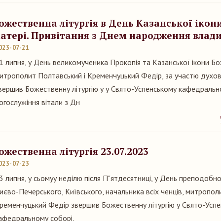
ожественна літургія в День Казанської ікон
атері. Привітання з Днем народження влад
023-07-21
1 липня, у День великомученика Прокопія та Казанської ікони Бо
итрополит Полтавський і Кременчуцький Федір, за участю духове
вершив Божественну літургію у у Свято-Успенському кафедрально
огослужіння вітали з Дн
ожественна літургія 23.07.2023
023-07-23
3 липня, у сьомуу неділю після П"ятдесятниці, у День преподобно
иєво-Печерського, Київського, начальника всіх ченців, митропол
ременчуцький Федір звершив Божественну літургію у Свято-Усп
афедральному соборі.