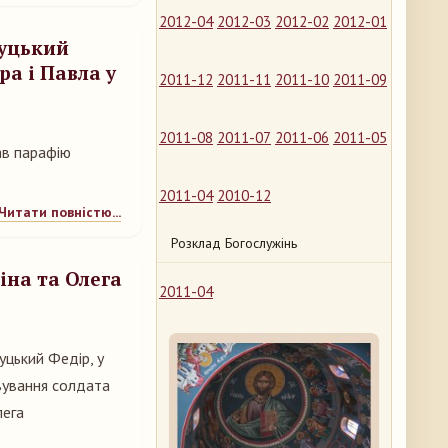
2012-04
2012-03
2012-02
2012-01
чуцький
ра і Павла у
2011-12
2011-11
2011-10
2011-09
2011-08
2011-07
2011-06
2011-05
ав парафію
2011-04
2010-12
Читати повністю...
Розклад Богослужінь
іна та Олега
2011-04
уцький Федір, у
івування солдата
лега