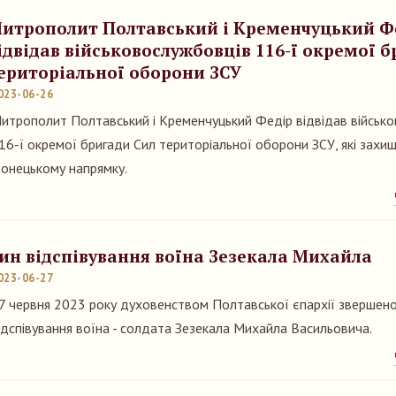
итрополит Полтавський і Кременчуцький Ф
ідвідав військовослужбовців 116-ї окремої 
ериторіальної оборони ЗСУ
023-06-26
итрополит Полтавський і Кременчуцький Федір відвідав військ
16-ї окремої бригади Сил територіальної оборони ЗСУ, які захи
онецькому напрямку.
ин відспівування воїна Зезекала Михайла
023-06-27
7 червня 2023 року духовенством Полтавської єпархії звершено
ідспівування воїна - солдата Зезекала Михайла Васильовича.