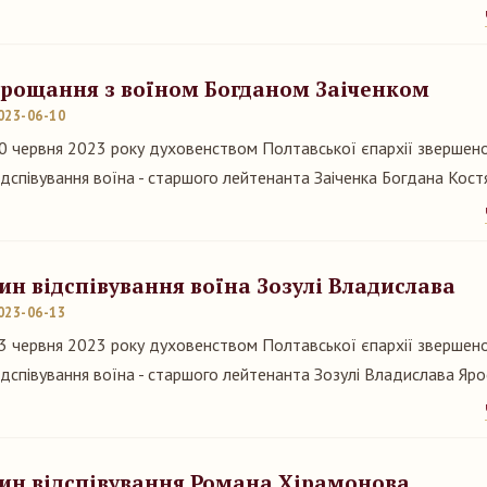
рощання з воїном Богданом Заіченком
023-06-10
0 червня 2023 року духовенством Полтавської єпархії звершен
ідспівування воїна - старшого лейтенанта Заіченка Богдана Кост
ин відспівування воїна Зозулі Владислава
023-06-13
3 червня 2023 року духовенством Полтавської єпархії звершен
ідспівування воїна - старшого лейтенанта Зозулі Владислава Яр
ин відспівування Романа Хірамонова