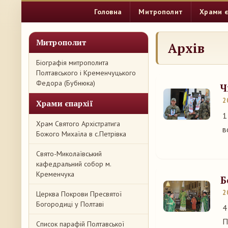
Головна
Митрополит
Храми є
Митрополит
Архів
Біографія митрополита
Полтавського і Кременчуцького
Федора (Бубнюка)
Ч
2
Храми єпархії
1
Храм Святого Архістратига
в
Божого Михаїла в с.Петрівка
Свято-Миколаївський
кафедральний собор м.
Кременчука
Б
2
Церква Покрови Пресвятої
Богородиці у Полтаві
4
П
Список парафій Полтавської