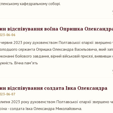
спенському кафедральному соборі.
ин відспівування воїна Опришка Олександр
023-06-06
 червня 2023 року духовенством Полтавської єпархії звершено 
олодшого сержанта Опришка Олександра Васильовича, який заг
иконанні бойового завдання, вірний військовій присязі, виявивши с
ужність. Вічна пам"ять
ин відспівування солдата Івка Олександра
023-06-07
 липня 2023 року духовенством Полтавської єпархії звершено чи
оїна - солдата Івка Олександра Миколайовича.