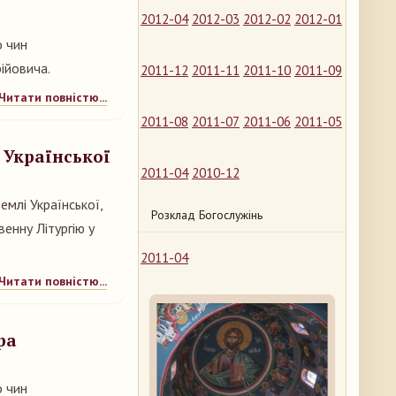
2012-04
2012-03
2012-02
2012-01
о чин
ійовича.
2011-12
2011-11
2011-10
2011-09
Читати повністю...
2011-08
2011-07
2011-06
2011-05
і Української
2011-04
2010-12
емлі Української,
Розклад Богослужінь
енну Літургію у
2011-04
Читати повністю...
ра
о чин