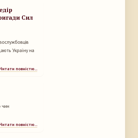
едір
бригади Сил
овослужбовців
щають Україну на
Читати повністю...
 чин
Читати повністю...