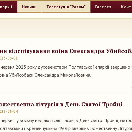
пархії
Новини
Телестудія "Разом"
Галерея
Конт
ин відспівування воїна Олександра Убийсо
023-06-01
 червня 2023 року духовенством Полтавської єпархії звершено 
оїна Убийсобаки Олександра Миколайовича,
ожественна літургія в День Святої Тройці
023-06-04
 червня, у восьму неділю після Пасхи, в День святої Тройці, мит
олтавський і Кременчуцький Федір звершив Божественну Літургі