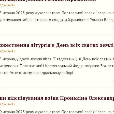
023-06-15
5 червня 2023 року духовенством Полтавської єпархії звершен
ідспівування воїна - старшого солдата Хірамонова Романа Валер
ожественна літургія в День всіх святих земл
023-06-18
8 червня, у другу неділю після П"ятдесятниці, в День всіх святих з
итрополит Полтавський і Кременчуцький Федір звершив Божеств
вято- Успенському кафедральному соборі
ин відспівування воїна Пронькіна Олександ
023-06-19
9 червня 2023 року духовенством Полтавської єпархії звершен