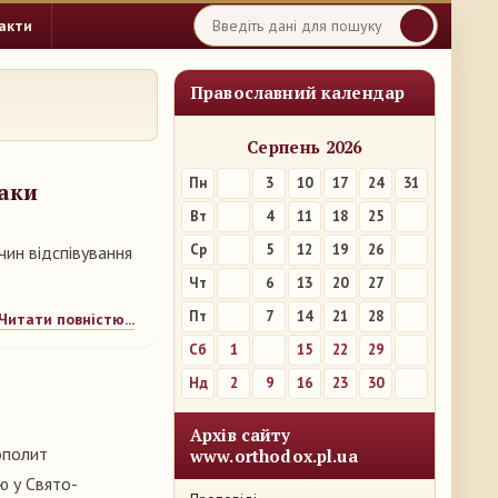
акти
Православний календар
Серпень 2026
Пн
3
10
17
24
31
баки
Вт
4
11
18
25
Ср
5
12
19
26
чин відспівування
Чт
6
13
20
27
Пт
7
14
21
28
Читати повністю...
Сб
1
8
15
22
29
Нд
2
9
16
23
30
Архів сайту
рополит
www.orthodox.pl.ua
ю у Свято-