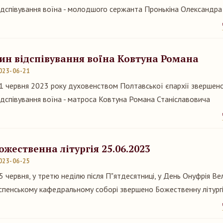
ідспівування воїна - молодшого сержанта Пронькіна Олександр
ин відспівування воїна Ковтуна Романа
023-06-21
1 червня 2023 року духовенством Полтавської єпархії звершен
ідспівування воїна - матроса Ковтуна Романа Станіславовича
ожественна літургія 25.06.2023
023-06-25
5 червня, у третю неділю після П"ятдесятниці, у День Онуфрія Ве
спенському кафедральному соборі звершено Божественну літургі