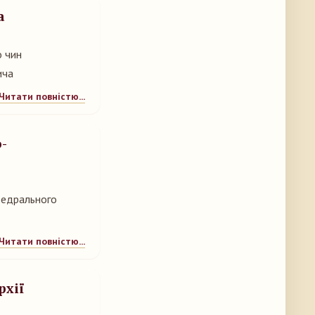
а
о чин
ича
Читати повністю...
-
афедрального
Читати повністю...
рхії