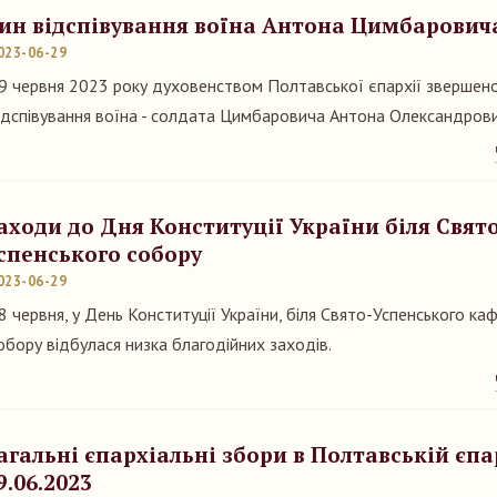
ин відспівування воїна Антона Цимбарович
023-06-29
9 червня 2023 року духовенством Полтавської єпархії звершен
ідспівування воїна - солдата Цимбаровича Антона Олександров
аходи до Дня Конституції України біля Свято
спенського собору
023-06-29
8 червня, у День Конституції України, біля Свято-Успенського к
обору відбулася низка благодійних заходів.
агальні єпархіальні збори в Полтавській єпа
9.06.2023