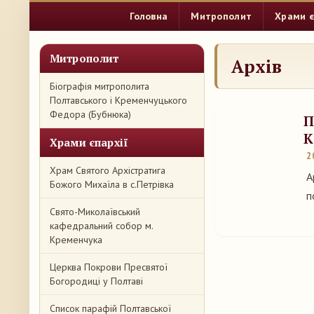
Головна
Митрополит
Храми є
Митрополит
Архів
Біографія митрополита
Полтавського і Кременчуцького
Федора (Бубнюка)
П
К
Храми єпархії
2
Храм Святого Архістратига
А
Божого Михаїла в с.Петрівка
п
Свято-Миколаївський
кафедральний собор м.
Кременчука
Церква Покрови Пресвятої
Богородиці у Полтаві
Список парафій Полтавської