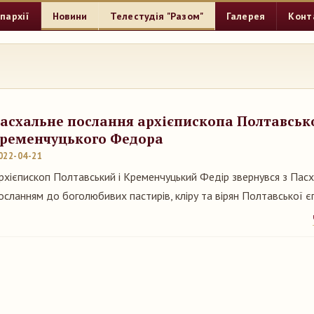
пархії
Новини
Телестудія "Разом"
Галерея
Конт
асхальне послання архієпископа Полтавсько
ременчуцького Федора
022-04-21
рхієпископ Полтавський і Кременчуцький Федір звернувся з Пас
осланням до боголюбивих пастирів, кліру та вірян Полтавської є