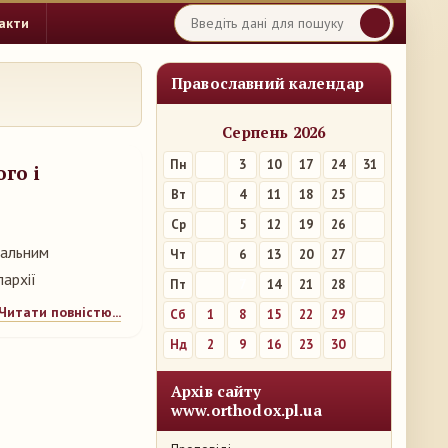
акти
Православний календар
Серпень 2026
Пн
3
10
17
24
31
го і
Вт
4
11
18
25
Ср
5
12
19
26
хальним
Чт
6
13
20
27
пархії
Пт
7
14
21
28
Читати повністю...
Сб
1
8
15
22
29
Нд
2
9
16
23
30
Архів сайту
www.orthodox.pl.ua