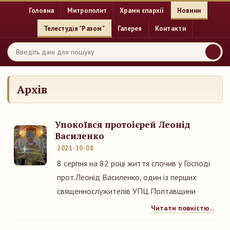
Головна
Митрополит
Храми єпархії
Новини
Телестудія "Разом"
Галерея
Контакти
Архів
Упокоївся протоієрей Леонід
Василенко
2021-10-08
8 серпня на 82 році життя спочив у Господі
прот.Леонід Василенко, один із перших
священнослужителів УПЦ Полтавщини
Читати повністю...