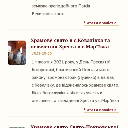
земляка преподобного Паїсія
Величковського.
Читати повністю...
Храмове свято в с.Ковалівка та
освячення Хреста в с.Мар"ївка
2021-10-15
14 жовтня 2021 року, у День Пресвятої
Богородиці, благочинний Полтавського
району ієромонах Іоан (Луценко) відвідав
с.Ковалівку, де відзначалось храмове свято.
Бісля богослужіння він взяв участь в
освяченні та закладенні Хреста у с.Мар"ївка
Читати повністю...
Храмове свято Свято-Покровської