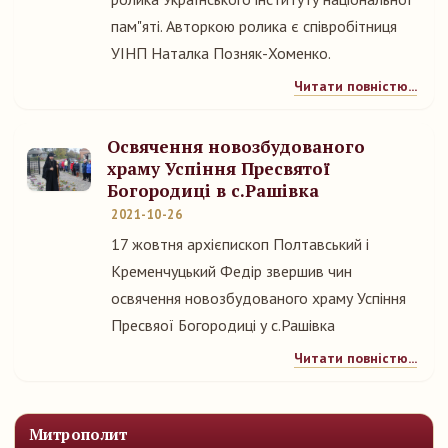
пам"яті. Авторкою ролика є співробітниця
УІНП Наталка Позняк-Хоменко.
Читати повністю...
Освячення новозбудованого
храму Успіння Пресвятої
Богородиці в с.Рашівка
2021-10-26
17 жовтня архієпископ Полтавський і
Кременчуцький Федір звершив чин
освячення новозбудованого храму Успіння
Пресвяої Богородиці у с.Рашівка
Читати повністю...
Митрополит