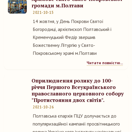
громади м.Полтави
2021-10-15
14 жовтня, у День Покрови Святої
Богородиці, архієпископ Полтавський і
Кременчуцький Федір звершив
Божественну Літургію у Свято-
Покровському храмі м.Полтави
Читати повністю...
Оприлюднення ролику до 100-
річчя Першого Всеукраїнського
православного церковного собору
"Протистояння двох світів".
2021-10-26
Полтавська єпархія ПЦУ долучається до
популяризаційної кампанії просвітницького
ролика Українського інституту національної