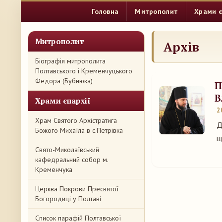
Головна
Митрополит
Храми є
Митрополит
Архів
Біографія митрополита
Полтавського і Кременчуцького
Федора (Бубнюка)
П
В
Храми єпархії
2
Храм Святого Архістратига
Д
Божого Михаїла в с.Петрівка
щ
Свято-Миколаївський
кафедральний собор м.
Кременчука
Церква Покрови Пресвятої
Богородиці у Полтаві
Список парафій Полтавської