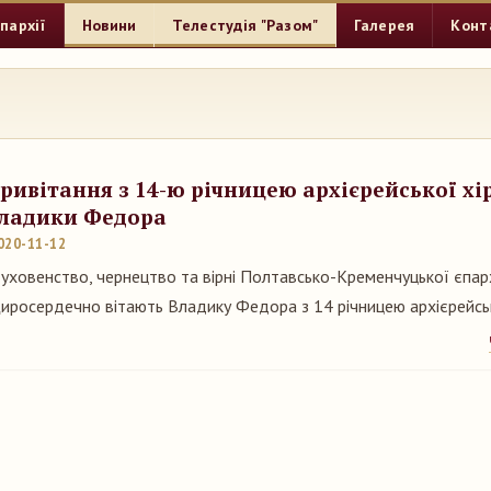
пархії
Новини
Телестудія "Разом"
Галерея
Конт
ривітання з 14-ю річницею архієрейської хі
ладики Федора
020-11-12
уховенство, чернецтво та вірні Полтавсько-Кременчуцької єпар
иросердечно вітають Владику Федора з 14 річницею архієрейсько