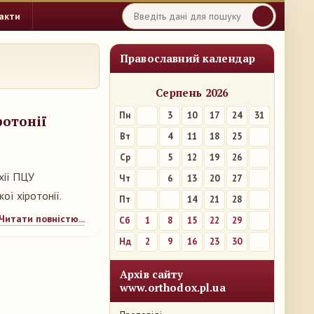
акти
Православний календар
Серпень 2026
Пн
3
10
17
24
31
ротонії
Вт
4
11
18
25
Ср
5
12
19
26
хії ПЦУ
Чт
6
13
20
27
ї хіротонії.
Пт
7
14
21
28
Читати повністю...
Сб
1
8
15
22
29
Нд
2
9
16
23
30
Архів сайту
www.orthodox.pl.ua