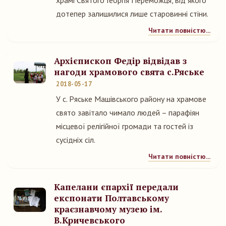
храмі Святого Георгія Переможця, від якого
дотепер залишилися лише старовинні стіни.
Читати повністю...
Архієпископ Федір відвідав з
нагоди храмового свята с.Ряське
2018-05-17
У с. Ряське Машівського району на храмове
свято завітало чимало людей – парафіян
місцевої релігійної громади та гостей із
сусідніх сіл.
Читати повністю...
Капелани єпархії передали
експонати Полтавському
краєзнавчому музею ім.
В.Кричевського