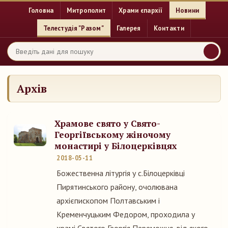
Головна
Митрополит
Храми єпархії
Новини
Телестудія "Разом"
Галерея
Контакти
Архів
Храмове свято у Свято-
Георгіївському жіночому
монастирі у Білоцерківцях
2018-05-11
Божественна літургія у с.Білоцерківці
Пирятинського району, очолювана
архієпископом Полтавським і
Кременчуцьким Федором, проходила у