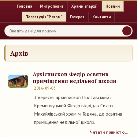
Головна
Митрополит
Храми єпархії
Новини
Телестудія "Разом"
Галерея
Контакти
Архів
Архієпископ Федір освятив
приміщення недільної школи
2016-09-03
3 вересня архієпископ Полтавський і
Кременчуцький Федір відвідав Свято –
Михайлівський храм м. Гадяча, де освятив
приміщення недільної школи.
Читати повністю...