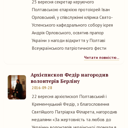
25 вересня секретар керуючого
Полтавською єпархією протоієрей Іван
Орловський, у співслужінні клірика Свято-
Успенського кафедрального собору ієрея
Андрія Орловського, освятив прапор
України з нагоди відкриття у Полтаві
Всеукраїнського патріотичного фести
Читати повністю...
Архієпископ Федір нагородив
волонтерів Берліну
2016-09-28
22 вересня архієпископ Полтавський і
Кременчуцький Федір, з благословення
Святійшого Патріарха Філарета, нагородив
медалями «За жертовність та любов до
України» волонтерів української громади в