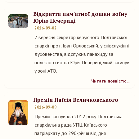
Відкриття пам'ятної дошки воїну
Юрію Печериці
2016-09-02
2 вересня секретар керуючого Полтавської
єпархії прот. Іван Орловський, у співслужінні
духовенства, відслужив панахиду за
полеглого воїна Юрія Печериці, який загинув
у зоні АТО.
Читати повністю...
Премія Паїсія Величковського
2016-09-09
Премію заснувала 2012 року Полтавська
єпархіальна рада УПЦ Київського
патріархату до 290-річчя від дня