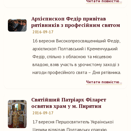
Читати повністю...
Архієпископ Федір привітав
рятівників з професійним святом
2016-09-17
16 вересня Високопреосвященніший Федір,
архієпископ Полтавський і Кременчуцький
Федір, спільно з обласною та місцевою
владою, взяв участь в урочистому заході з
нагоди професійного свята – Дня рятівника.
Читати повністю...
Святійший Патріарх Філарет
освятив храм у м. Пирятин
2016-09-17
17 вересня Першосвятитель Української
Церкви відвідав Полтавську єпархію.