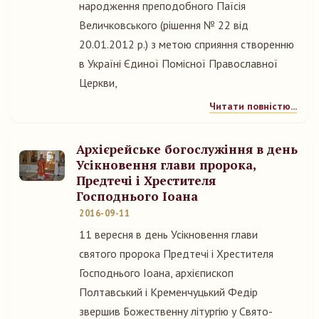
народження преподобного Паїсія
Величковського (рішення № 22 від
20.01.2012 р.) з метою сприяння створенню
в Україні Єдиної Помісної Православної
Церкви,
Читати повністю...
Архієрейське богослужіння в день
Усікновення глави пророка,
Предтечі і Хрестителя
Господнього Іоана
2016-09-11
11 вересня в день Усікновення глави
святого пророка Предтечі і Хрестителя
Господнього Іоана, архієпископ
Полтавський і Кременчуцький Федір
звершив Божественну літургію у Свято-