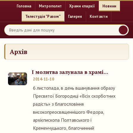
Головна
Митрополит
Храми єпархії
Новини
Телестудія "Разом"
Галерея
Контакти
Архів
І молитва залунала в храмі…
2014-11-10
6 листопада, в день вшанування образу
Пресвятої Богородиці «Всіх скорботних
радість» з благословіння
високопреосвященнішого Федора,
архієпископа Полтавського і
Кременчуцького, благочинний