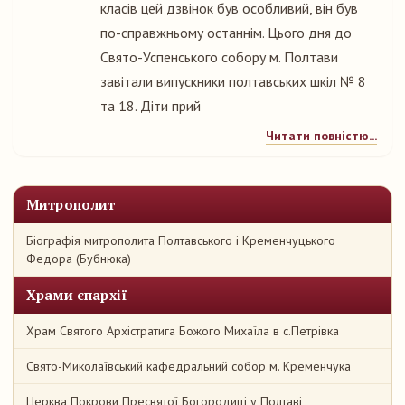
класів цей дзвінок був особливий, він був
по-справжньому останнім. Цього дня до
Свято-Успенського собору м. Полтави
завітали випускники полтавських шкіл № 8
та 18. Діти прий
Читати повністю...
Митрополит
Біографія митрополита Полтавського і Кременчуцького
Федора (Бубнюка)
Храми єпархії
Храм Святого Архістратига Божого Михаїла в с.Петрівка
Свято-Миколаївський кафедральний собор м. Кременчука
Церква Покрови Пресвятої Богородиці у Полтаві