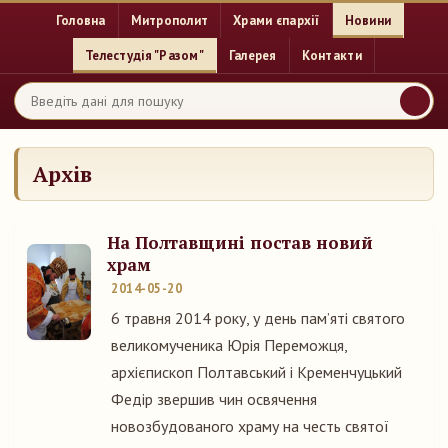
Головна
Митрополит
Храми єпархії
Новини
Телестудія "Разом"
Галерея
Контакти
Архів
На Полтавщині постав новий
храм
2014-05-20
6 травня 2014 року, у день пам’яті святого
великомученика Юрія Переможця,
архієпископ Полтавський і Кременчуцький
Федір звершив чин освячення
новозбудованого храму на честь святої