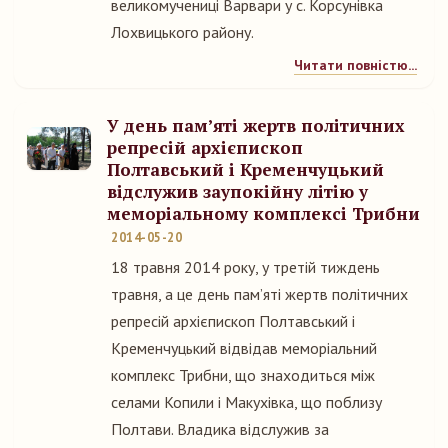
великомучениці Варвари у с. Корсунівка
Лохвицького району.
Читати повністю...
У день пам’яті жертв політичних
репресій архієпископ
Полтавський і Кременчуцький
відслужив заупокійну літію у
меморіальному комплексі Трибни
2014-05-20
18 травня 2014 року, у третій тиждень
травня, а це день пам’яті жертв політичних
репресій архієпископ Полтавський і
Кременчуцький відвідав меморіальний
комплекс Трибни, що знаходиться між
селами Копили і Макухівка, що поблизу
Полтави. Владика відслужив за