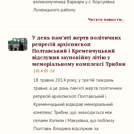
великомучениці Варвари у с. Корсунівка
Лохвицького району.
Читати повністю...
У день пам’яті жертв політичних
репресій архієпископ
Полтавський і Кременчуцький
відслужив заупокійну літію у
меморіальному комплексі Трибни
2014-05-20
18 травня 2014 року, у третій тиждень
травня, а це день пам’яті жертв політичних
репресій архієпископ Полтавський і
Кременчуцький відвідав меморіальний
комплекс Трибни, що знаходиться між
селами Копили і Макухівка, що поблизу
Полтави. Владика відслужив за