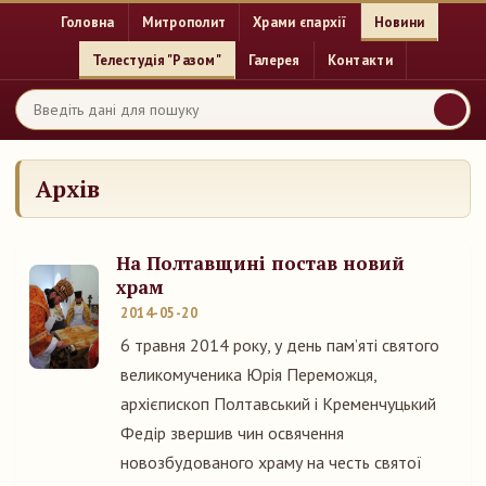
Головна
Митрополит
Храми єпархії
Новини
Телестудія "Разом"
Галерея
Контакти
Архів
На Полтавщині постав новий
храм
2014-05-20
6 травня 2014 року, у день пам’яті святого
великомученика Юрія Переможця,
архієпископ Полтавський і Кременчуцький
Федір звершив чин освячення
новозбудованого храму на честь святої