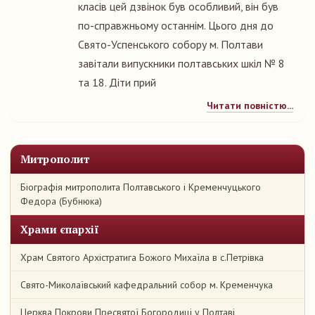
класів цей дзвінок був особливий, він був
по-справжньому останнім. Цього дня до
Свято-Успенського собору м. Полтави
завітали випускники полтавських шкіл № 8
та 18. Діти прий
Читати повністю...
Митрополит
Біографія митрополита Полтавського і Кременчуцького
Федора (Бубнюка)
Храми єпархії
Храм Святого Архістратига Божого Михаїла в с.Петрівка
Свято-Миколаївський кафедральний собор м. Кременчука
Церква Покрови Пресвятої Богородиці у Полтаві