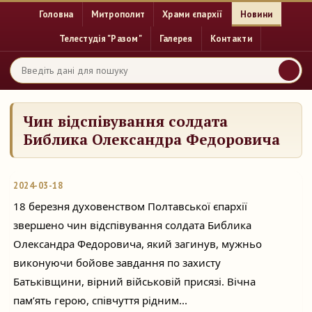
Головна
Митрополит
Храми єпархії
Новини
Телестудія "Разом"
Галерея
Контакти
Чин відспівування солдата
Библика Олександра Федоровича
2024-03-18
18 березня духовенством Полтавської єпархії
звершено чин відспівування солдата Библика
Олександра Федоровича, який загинув, мужньо
виконуючи бойове завдання по захисту
Батьківщини, вірний військовій присязі. Вічна
пам’ять герою, співчуття рідним...