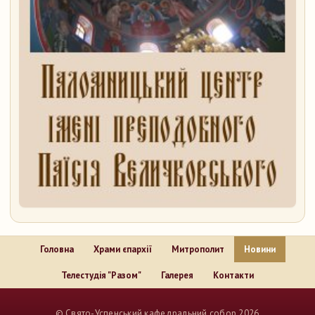
Головна
Храми єпархії
Митрополит
Новини
Телестудія "Разом"
Галерея
Контакти
..
© Свято-Успенський кафедральний собор 2026
..