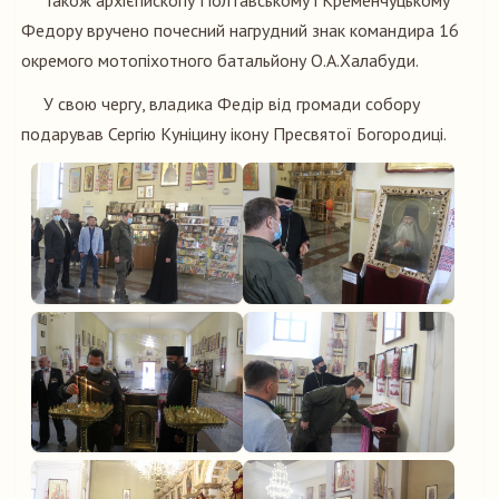
Також архієпископу Полтавському і Кременчуцькому
Федору вручено почесний нагрудний знак командира 16
окремого мотопіхотного батальйону О.А.Халабуди.
У свою чергу, владика Федір від громади собору
подарував Сергію Куніцину ікону Пресвятої Богородиці.