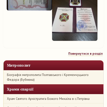
Повернутися в розділ
Митрополит
Біографія митрополита Полтавського і Кременчуцького
Федора (Бубнюка)
Храми єпархії
Храм Святого Архістратига Божого Михаїла в с.Петрівка