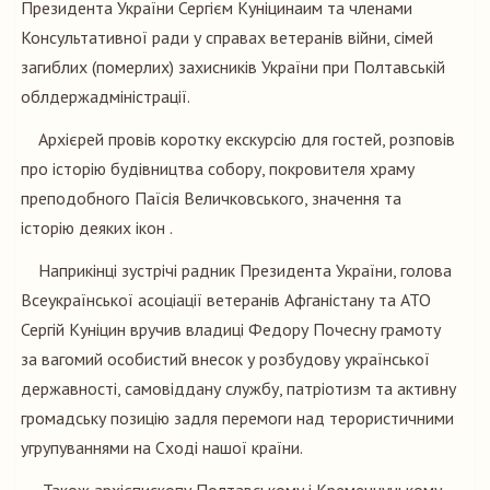
Президента України Сергієм Куніцинаим та членами
Консультативної ради у справах ветеранів війни, сімей
загиблих (померлих) захисників України при Полтавській
облдержадміністрації.
Архієрей провів коротку екскурсію для гостей, розповів
про історію будівництва собору, покровителя храму
преподобного Паїсія Величковського, значення та
історію деяких ікон .
Наприкінці зустрічі радник Президента України, голова
Всеукраїнської асоціації ветеранів Афганістану та АТО
Сергій Куніцин вручив владиці Федору Почесну грамоту
за вагомий особистий внесок у розбудову української
державності, самовіддану службу, патріотизм та активну
громадську позицію задля перемоги над терористичними
угрупуваннями на Сході нашої країни.