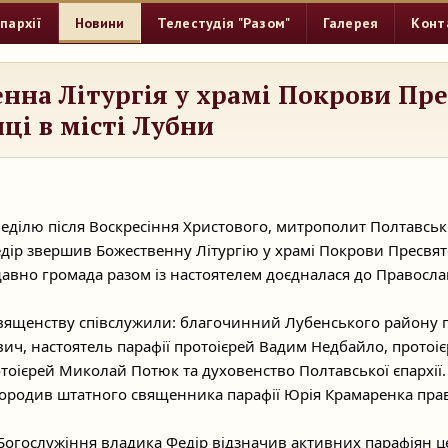
пархії
Новини
Телестудія "Разом"
Галерея
Конт
нна Літургія у храмі Покрови Пре
ці в місті Лубни
неділю після Воскресіння Христового, митрополит Полтавськ
ір звершив Божественну Літургію у храмі Покрови Пресвят
давно громада разом із настоятелем доєдналася до Правосл
вященству співслужили: благочинний Лубенського району 
ич, настоятель парафії протоієрей Вадим Недбайло, протоіє
тоієрей Миколай Потюк та духовенство Полтавської єпархії.
городив штатного священника парафії Юрія Крамаренка пра
Богослужіння владика Федір відзначив активних парафіян 