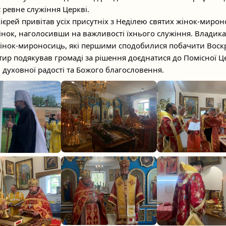
 ревне служіння Церкві.
ієрей привітав усіх присутніх з Неділею святих жінок-миро
інок, наголосивши на важливості їхнього служіння. Владика
інок-мироносиць, які першими сподобилися побачити Воск
тир подякував громаді за рішення доєднатися до Помісної Ц
 духовної радості та Божого благословення.