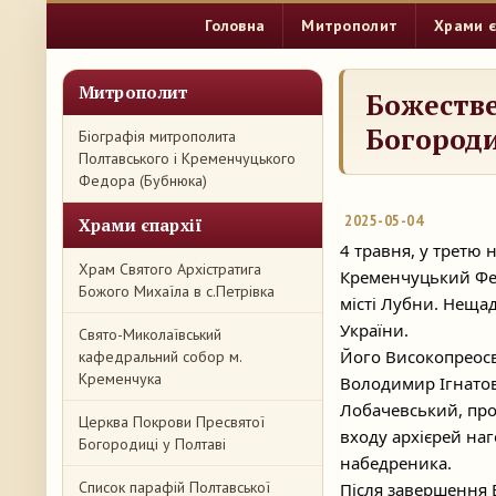
Головна
Митрополит
Храми є
Митрополит
Божестве
Богороди
Біографія митрополита
Полтавського і Кременчуцького
Федора (Бубнюка)
2025-05-04
Храми єпархії
4 травня, у третю 
Храм Святого Архістратига
Кременчуцький Фед
Божого Михаїла в с.Петрівка
місті Лубни. Неща
України.
Свято-Миколаївський
Його Високопреос
кафедральний собор м.
Кременчука
Володимир Ігнатов
Лобачевський, про
Церква Покрови Пресвятої
входу архієрей на
Богородиці у Полтаві
набедреника.
Список парафій Полтавської
Після завершення 