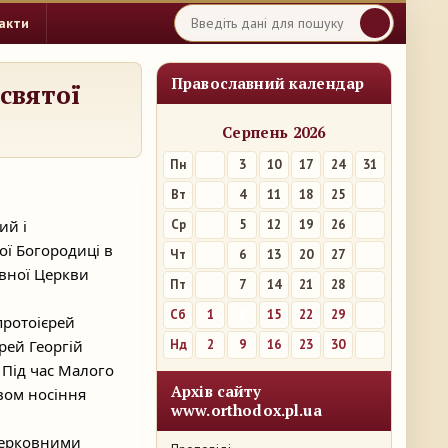
акти
Православний календар
святої
Серпень 2026
Пн
3
10
17
24
31
Вт
4
11
18
25
ий і
Ср
5
12
19
26
ої Богородиці в
Чт
6
13
20
27
авної Церкви
Пт
7
14
21
28
Сб
1
8
15
22
29
протоієрей
рей Георгій
Нд
2
9
16
23
30
 Під час Малого
Архів сайту
вом носіння
www.orthodox.pl.ua
церковними