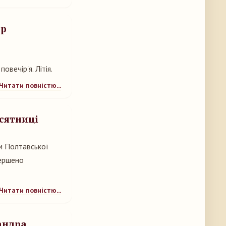
ор
вечір'я. Літія.
Читати повністю...
есятниці
ом Полтавської
вершено
Читати повністю...
андра