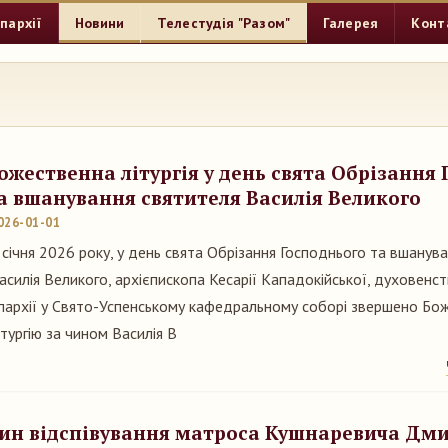
пархії
Новини
Телестудія "Разом"
Галерея
Конт
ожественна літургія у день свята Обрізання
а вшанування святителя Василія Великого
026-01-01
 січня 2026 року, у день свята Обрізання Господнього та вшанув
асилія Великого, архієпископа Кесарії Кападокійської, духовен
пархії у Свято-Успенському кафедральному соборі звершено Бо
ітургію за чином Василія В
ин відспівування матроса Кушнаревича Дм