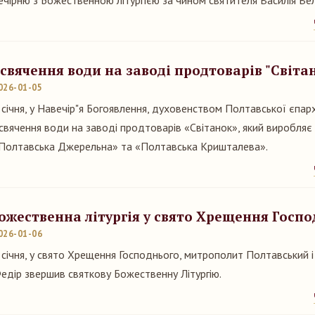
ечірню з Божественною літургією за чином святителя Василія Ве
свячення води на заводі продтоварів "Світа
026-01-05
 січня, у Навечір"я Богоявлення, духовенством Полтавської єпар
свячення води на заводі продтоварів «Світанок», який виробляє
Полтавська Джерельна» та «Полтавська Кришталева».
ожественна літургія у свято Хрещення Госп
026-01-06
 січня, у свято Хрещення Господнього, митрополит Полтавський 
едір звершив святкову Божественну Літургію.