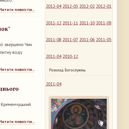
ликого.
2012-04
2012-03
2012-02
2012-01
Читати повністю...
2011-12
2011-11
2011-10
2011-09
нок"
2011-08
2011-07
2011-06
2011-05
хії звершено Чин
 питну воду
2011-04
2010-12
Читати повністю...
Розклад Богослужінь
2011-04
однього
і Кременчуцький
Читати повністю...