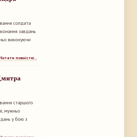
ування солдата
иконання завдань
жньо виконуючи
Читати повністю...
 Дмитра
ування старшого
зі, мужньо
вдань у бою з