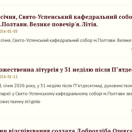
 січня, Свято-Успенський кафедральний соб
.Полтави. Велике повечір'я. Літія.
026-01-05
 січня, Свято-Успенський кафедральний собор м.Полтави. Велике по
ожественна літургія у 31 неділю після П"ятд
026-01-11
1 січня 2026 року, у 31 неділю після П"ятдесятниці, духовенств
пархії у Свято-Успенському кафедральному соборі м.Полтави з
ожественну літургію
ин відспівування солдата Доброхліба Олекс