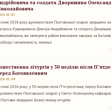
ндрійовича та солдата Дворяшина Олексан
иколайовича
026-01-02
 січня 2026 року духовенством Полтавської єпархії звершено чи
атроса Кушнаревича Дмитра Андрійовича та солдата Дворяши
иколайовича, які загинули в районі виконання завдань за Батьківщ
вободу і незалежність, мужньо
ожественна літургія у 30 неділю після П"ятде
еред Богоявленням
026-01-04
 січня 2026 року, у 30 неділю після П"ятдесятниці, перед Богоявл
уховенством Полтавської єпархії у Свято-Успенському кафедра
.Полтави звершено Божественну літургію