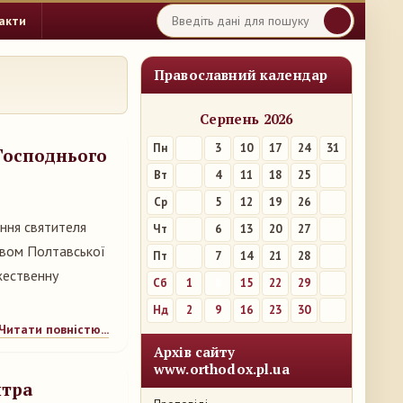
акти
Православний календар
Серпень 2026
Пн
3
10
17
24
31
 Господнього
Вт
4
11
18
25
Ср
5
12
19
26
ання святителя
Чт
6
13
20
27
ством Полтавської
Пт
7
14
21
28
жественну
Сб
1
8
15
22
29
Нд
2
9
16
23
30
Читати повністю...
Архів сайту
www.orthodox.pl.ua
итра