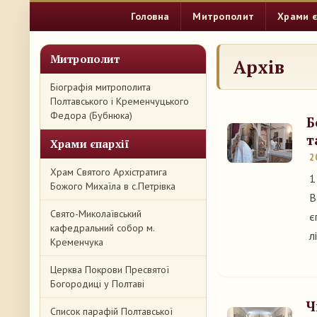
Головна
Митрополит
Храми є
Митрополит
Архів
Біографія митрополита
Полтавського і Кременчуцького
Федора (Бубнюка)
Б
т
Храми єпархії
2
Храм Святого Архістратига
1
Божого Михаїла в с.Петрівка
В
Свято-Миколаївський
є
кафедральний собор м.
л
Кременчука
Церква Покрови Пресвятої
Богородиці у Полтаві
Ч
Список парафій Полтавської