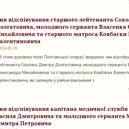
ин відспівування старшого лейтенанта Сок
олгатовича, молодшого сержанта Власенка
ихайловича та старшого матроса Ковбаски
алентиновича
026-01-15
5 січня духовенством Полтавської єпархії звершено чин відспів
ейтенанта Соколка Дмитра Долгатовича, молодшого сержанта 
лександра Михайловича та старшого матроса Ковбаски Валент
алентиновича, які загинули у районі виконання з
ин відспівування капітана медичної служб
асиля Дмитровича та молодшого сержанта 
митра Петровича