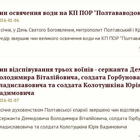
ин освячення води на КП ПОР "Полтававодо
026-01-06
 січня, у День Святого Богоявлення, митрополит Полтавський і 
едір звершив чин великого освячення води на КП ПОР "Полтава
ин відспівування трьох воїнів - сержанта Д
олодимира Віталійовича, солдата Горбунова
ладиславовича та солдата Колотушкіна Юрі
адимовича
026-01-07
 січня духовенством Полтавської єпархії звершено чин відспівув
 сержанта Демидовича Володимира Віталійовича, солдата Горбу
ладиславовича та солдата Колотушкіна Юрія Вадимовича