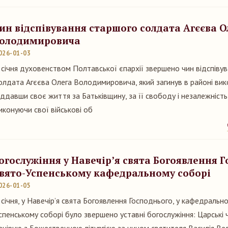
ин відспівування старшого солдата Агєєва О
олодимировича
026-01-03
 січня духовенством Полтавської єпархії звершено чин відспіву
олдата Агєєва Олега Володимировича, який загинув в районі вик
іддавши своє життя за Батьківщину, за її свободу і незалежніст
иконуючи свої військові об
огослужіння у Навечір’я свята Богоявлення Г
вято-Успенському кафедральному соборі
026-01-05
 січня, у Навечір’я свята Богоявлення Господнього, у кафедральн
спенському соборі було звершено уставні богослужіння: Царські 