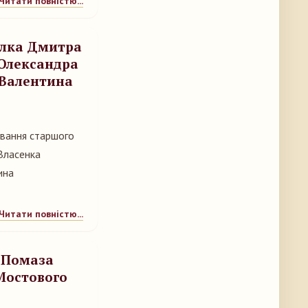
Читати повністю...
олка Дмитра
 Олександра
 Валентина
ування старшого
Власенка
ина
Читати повністю...
и Помаза
Мостового