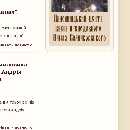
канал"
Кременчуцький
водоканал".
Читати повністю...
емидовича
 Андрія
я
ання трьох воїнів
нова Андрія
Читати повністю...