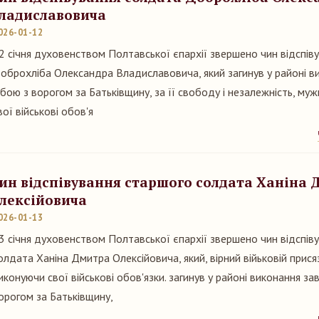
ладиславовича
026-01-12
2 січня духовенством Полтавської єпархії звершено чин відспів
оброхліба Олександра Владиславовича, який загинув у районі в
 бою з ворогом за Батьківщину, за її свободу і незалежність, му
вої військові обов'я
ин відспівування старшого солдата Ханіна
лексійовича
026-01-13
3 січня духовенством Полтавської єпархії звершено чин відспів
олдата Ханіна Дмитра Олексійовича, який, вірний війьковій прися
иконуючи свої військові обов'язки. загинув у районі виконання за
орогом за Батьківщину,