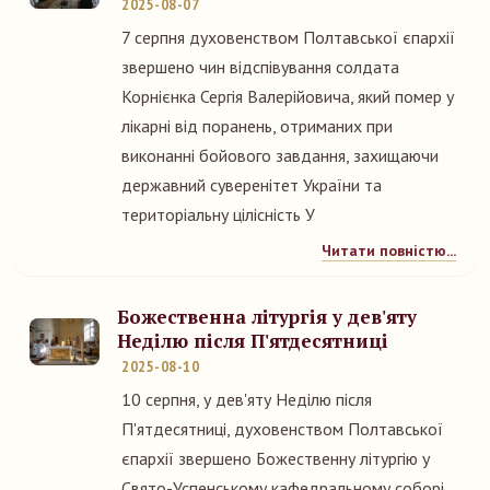
2025-08-07
7 серпня духовенством Полтавської єпархії
звершено чин відспівування солдата
Корнієнка Сергія Валерійовича, який помер у
лікарні від поранень, отриманих при
виконанні бойового завдання, захищаючи
державний суверенітет України та
територіальну цілісність У
Читати повністю...
Божественна літургія у дев'яту
Неділю після П'ятдесятниці
2025-08-10
10 серпня, у дев'яту Неділю після
П'ятдесятниці, духовенством Полтавської
єпархії звершено Божественну літургію у
Свято-Успенському кафедральному соборі