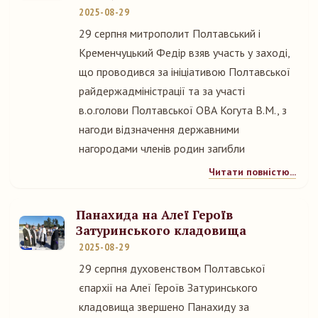
2025-08-29
29 серпня митрополит Полтавський і
Кременчуцький Федір взяв участь у заході,
що проводився за ініціативою Полтавської
райдержадміністрації та за участі
в.о.голови Полтавської ОВА Когута В.М., з
нагоди відзначення державними
нагородами членів родин загибли
Читати повністю...
Панахида на Алеї Героїв
Затуринського кладовища
2025-08-29
29 серпня духовенством Полтавської
єпархії на Алеї Героїв Затуринського
кладовища звершено Панахиду за