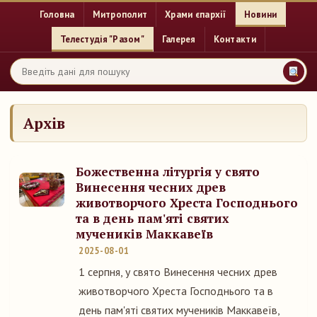
Головна
Митрополит
Храми єпархії
Новини
Телестудія "Разом"
Галерея
Контакти
Архів
Божественна літургія у свято
Винесення чесних древ
животворчого Хреста Господнього
та в день пам'яті святих
мучеників Маккавеїв
2025-08-01
1 серпня, у свято Винесення чесних древ
животворчого Хреста Господнього та в
день пам'яті святих мучеників Маккавеїв,