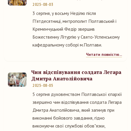
2025-08-03
3 серпня, у восьму Неділю після
П'ятдесятниці, митрополит Полтавський і
Кременчуцький Федір звершив
Божественну Літургію у Свято-Успенському
кафедральному соборі м.Полтави.
Читати повністю...
Чин відспівування солдата Легара
Дмитра Анатолійовича
2025-08-05
5 серпня духовенством Полтавської єпархії
звершено чин відспівування солдата Легара
Дмитра Анатолійовича, який загинув при
виконанні бойового завдання, гідно
виконуючи свої службові обов"язки,