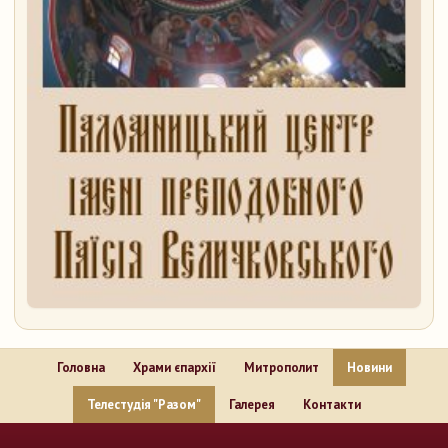
Головна
Храми єпархії
Митрополит
Новини
Телестудія "Разом"
Галерея
Контакти