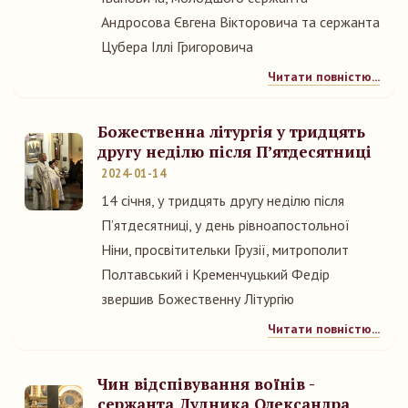
Андросова Євгена Вікторовича та сержанта
Цубера Іллі Григоровича
Читати повністю...
Божественна літургія у тридцять
другу неділю після П’ятдесятниці
2024-01-14
14 січня, у тридцять другу неділю після
П’ятдесятниці, у день рівноапостольної
Ніни, просвітительки Грузії, митрополит
Полтавський і Кременчуцький Федір
звершив Божественну Літургію
Читати повністю...
Чин відспівування воїнів -
сержанта Дудника Олександра