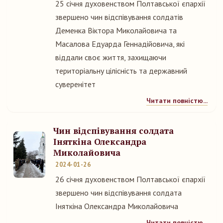
25 січня духовенством Полтавської єпархії
звершено чин відспівування солдатів
Деменка Віктора Миколайовича та
Масалова Едуарда Геннадійовича, які
віддали своє життя, захищаючи
територіальну цілісність та державний
суверенітет
Читати повністю...
Чин відспівування солдата
Іняткіна Олександра
Миколайовича
2024-01-26
26 січня духовенством Полтавської єпархії
звершено чин відспівування солдата
Іняткіна Олександра Миколайовича
Читати повністю...