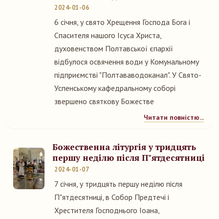
2024-01-06
6 січня, у свято Хрещення Господа Бога і
Спасителя нашого Ісуса Христа,
духовенством Полтавської єпархії
відбулося освячення води у Комунальному
підприємстві "Полтававодоканал". У Свято-
Успенському кафедральному соборі
звершено святкову Божестве
Читати повністю...
Божественна літургія у тридцять
першу неділю після П"ятдесятниці
2024-01-07
7 січня, у тридцять першу неділю після
П"ятдесятниці, в Собор Предтечі і
Хрестителя Господнього Іоана,