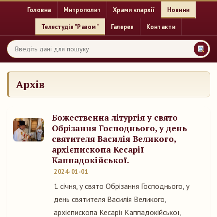
Головна
Митрополит
Храми єпархії
Новини
Телестудія "Разом"
Галерея
Контакти
Архів
Божественна літургія у свято
Обрізання Господнього, у день
святителя Василія Великого,
архієпископа Кесарії
Каппадокійської.
2024-01-01
1 січня, у свято Обрізання Господнього, у
день святителя Василія Великого,
архієпископа Кесарії Каппадокійської,