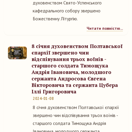
духовенством Свято-Успенського
кафедрального собору звершено
Божественну Літургію.
Читати повністю...
8 січня духовенством Полтавської
єпархії звершено чин
відспівування трьох воїнів -
старшого солдата Тимощука
Андрія Івановича, молодшого
сержанта Андросова Євгена
Вікторовича та сержанта Цубера
Іллі Григоровича
2024-01-08
8 січня духовенством Полтавської єпархії
звершено чин відспівування трьох воїнів -
старшого солдата Тимощука Андрія
Івановича, молодшого сержанта