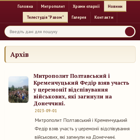
Головна
Митрополит
Храми єпархії
Новини
Телестудія "Разом"
Галерея
Контакти
Архів
Митрополит Полтавський і
Кременчуцький Федір взяв участь
у церемонії відспівування
військових, які загинули на
Донеччині.
2023-09-01
Митрополит Полтавський і Кременчуцький
Федір взяв участь у церемонії відспівування
військових, які загинули на Донеччині.