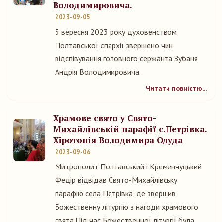
Володимировича.
2023-09-05
5 вересня 2023 року духовенством
Полтавської єпархії звершено чин
відспівування головного сержанта Зубаня
Андрія Володимировича.
Читати повністю...
Храмове свято у Свято-
Михайлівській парафії с.Петрівка.
Хіротонія Володимира Одуда
2023-09-06
Митрополит Полтавський і Кременчуцький
Федір відвідав Свято-Михайлівську
парафію села Петрівка, де звершив
Божественну літургію з нагоди храмового
свята.Під час Божественної літургії була