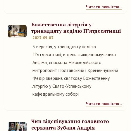
Читати повністю...
Божественна літургія у
тринадцяту неділю П"ятдесятниці
2023-09-03
3 вересня, у тринадцяту неділю
П"ятдесятниці, в день священномученика
Анфіма, єпископа Нікомедійського,
митрополит Полтавський і Кременчуцький
Федір звершив святкову Божественну
літургію у Свято-Успенському
кафедральному соборі.
Читати повністю...
Чин відспівування головного
сержанта Зубаня Андрія