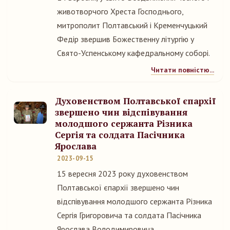
животворчого Хреста Господнього,
митрополит Полтавський і Кременчуцький
Федір звершив Божественну літургію у
Свято-Успенському кафедральному соборі.
Читати повністю...
Духовенством Полтавської єпархії
звершено чин відспівування
молодшого сержанта Різника
Сергія та солдата Пасічника
Ярослава
2023-09-15
15 вересня 2023 року духовенством
Полтавської єпархії звершено чин
відспівування молодшого сержанта Різника
Сергія Григоровича та солдата Пасічника
Ярослава Володимировича.