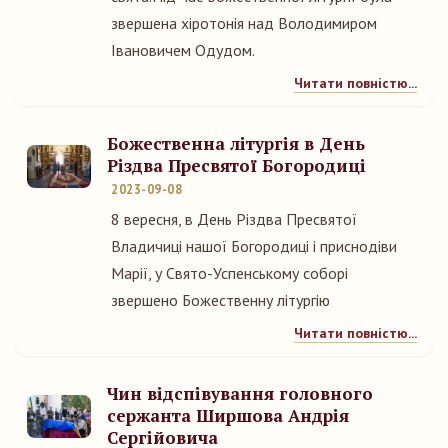
звершена хіротонія над Володимиром
Івановичем Одудом.
Читати повністю...
Божественна літургія в День
Різдва Пресвятої Богородиці
2023-09-08
8 вересня, в День Різдва Пресвятої
Владичиці нашої Богородиці і приснодіви
Марії, у Свято-Успенському соборі
звершено Божественну літургію
Читати повністю...
Чин відспівування головного
сержанта Ширшова Андрія
Сергійовича