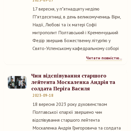
2023-09-17
17 вересня, у п"ятнадцяту неділю
П"ятдесятниці, в день великомучениць Віри,
Надії, Любові та їх матері Софії
митрополит Полтавський і Кременчуцький
Федір звершив Божественну літургію у
Свято-Успенському кафедральному соборі
Читати повністю...
Чин відспівування старшого
лейтента Москаленка Андрія та
солдата Періга Василя
2023-09-18
18 вересня 2023 року духовенством
Полтавської єпархії звершено чин
відспівування старшого лейтента
Москаленка Андрія Григоровича та солдата