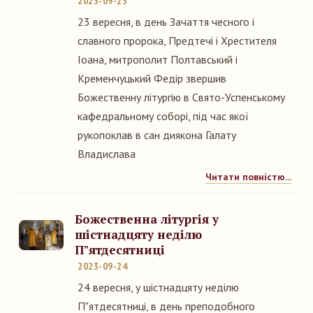
2023-09-23
23 вересня, в день Зачаття чесного і
славного пророка, Предтечі і Хрестителя
Іоана, митрополит Полтавський і
Кременчуцький Федір звершив
Божественну літургію в Свято-Успенському
кафедральному соборі, під час якої
рукопоклав в сан диякона Галату
Владислава
Читати повністю...
Божественна літургія у
шістнадцяту неділю
П"ятдесятниці
2023-09-24
24 вересня, у шістнадцяту неділю
П"ятдесятниці, в день преподобного