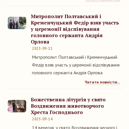
Митрополит Полтавський і
Кременчуцький Федір взяв участь
у церемонії відспівування
головного сержанта Андрія
Орлова
2023-09-11
Митрополит Полтавський і Кременчуцький
Федір взяв участь у церемонії відспівування
головного сержанта Андрія Орлова
Читати повністю...
Божественна літургія у свято
Воздвиження животворчого
Хреста Господнього
2023-09-14
14 вересня, у свято Воздвиження чесного і