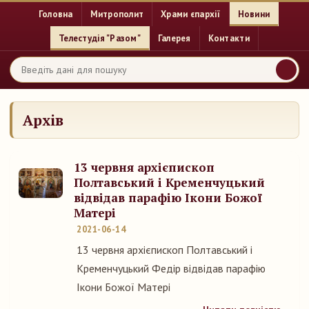
Головна
Митрополит
Храми єпархії
Новини
Телестудія "Разом"
Галерея
Контакти
Архів
13 червня архієпископ
Полтавський і Кременчуцький
відвідав парафію Ікони Божої
Матері
2021-06-14
13 червня архієпископ Полтавський і
Кременчуцький Федір відвідав парафію
Ікони Божої Матері