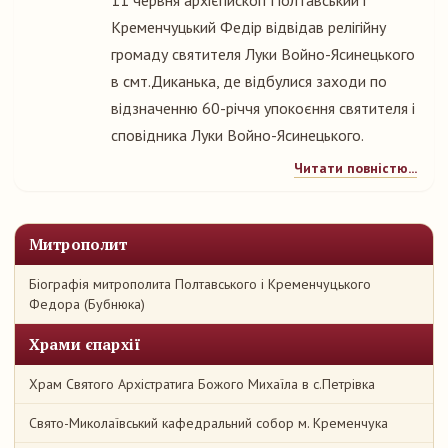
11 червня архієпископ Полтавський і
Кременчуцький Федір відвідав релігійну
громаду святителя Луки Войно-Ясинецького
в смт.Диканька, де відбулися заходи по
відзначенню 60-річчя упокоєння святителя і
сповідника Луки Войно-Ясинецького.
Читати повністю...
Митрополит
Біографія митрополита Полтавського і Кременчуцького
Федора (Бубнюка)
Храми єпархії
Храм Святого Архістратига Божого Михаїла в с.Петрівка
Свято-Миколаївський кафедральний собор м. Кременчука