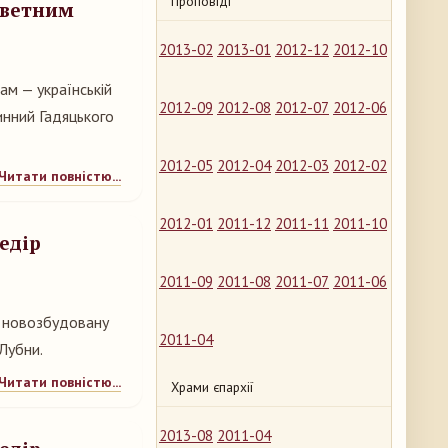
Проповіді
аветним
2013-02
2013-01
2012-12
2012-10
ам — українській
2012-09
2012-08
2012-07
2012-06
инний Гадяцького
2012-05
2012-04
2012-03
2012-02
Читати повністю...
2012-01
2011-12
2011-11
2011-10
едір
2011-09
2011-08
2011-07
2011-06
а новозбудовану
2011-04
Лубни.
Читати повністю...
Храми єпархії
2013-08
2011-04