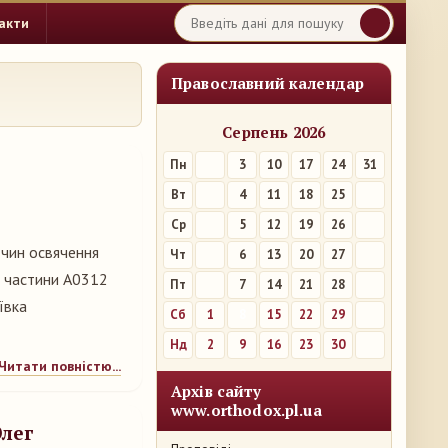
акти
Православний календар
Серпень 2026
Пн
3
10
17
24
31
Вт
4
11
18
25
Ср
5
12
19
26
 чин освячення
Чт
6
13
20
27
ої частини А0312
Пт
7
14
21
28
ївка
Сб
1
8
15
22
29
Нд
2
9
16
23
30
Читати повністю...
Архів сайту
www.orthodox.pl.ua
лег