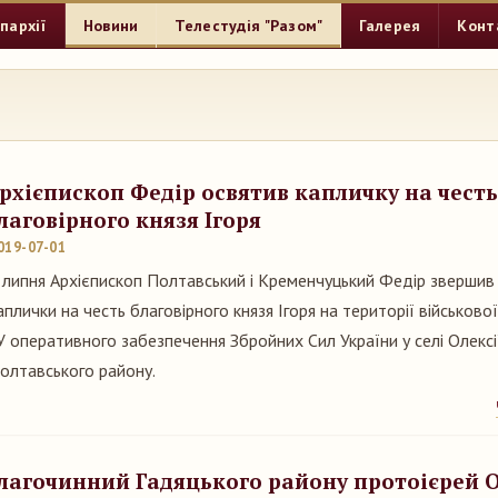
пархії
Новини
Телестудія "Разом"
Галерея
Конт
рхієпископ Федір освятив капличку на честь
лаговірного князя Ігоря
019-07-01
 липня Архієпископ Полтавський і Кременчуцький Федір звершив
аплички на честь благовірного князя Ігоря на території військов
У оперативного забезпечення Збройних Сил України у селі Олексі
олтавського району.
лагочинний Гадяцького району протоієрей О