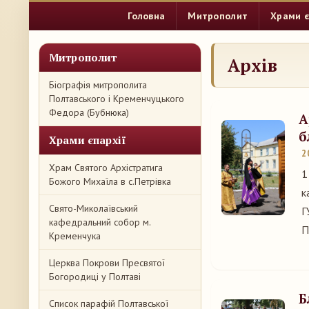
Головна
Митрополит
Храми є
Митрополит
Архів
Біографія митрополита
Полтавського і Кременчуцького
Федора (Бубнюка)
А
б
Храми єпархії
2
Храм Святого Архістратига
1
Божого Михаїла в с.Петрівка
к
Свято-Миколаївський
Г
кафедральний собор м.
П
Кременчука
Церква Покрови Пресвятої
Богородиці у Полтаві
Б
Список парафій Полтавської