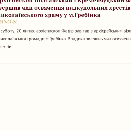
рхієпископ Полтавський і Кременчуцький Ф
вершив чин освячення надкупольних хрестів
иколаївського храму у м.Гребінка
019-07-26
 суботу, 20 липня, архієпископ Федір завітав з архієрейським ві
иколаївської громади м.Гребінка. Владика звершив чин освяченн
рестів.