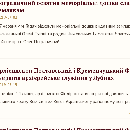
ограничний освятив меморіальні дошки сл
емлякам
019-07-02
7 червня у м. Гадяч відкрили меморіальні дошки видатним земляк
исьменниці Олені Пчілці та родині Чижевських. Їх освятив благоч
айону прот. Олег Пограничний.
рхієпископ Полтавський і Кременчуцький Ф
вершив архієрейське служіння у Лубнах
019-07-15
 неділю,14 липня, архієпископ Федір освятив церковні дзвони т
звіницю храму Всіх Святих Землі Української у районному центрі 