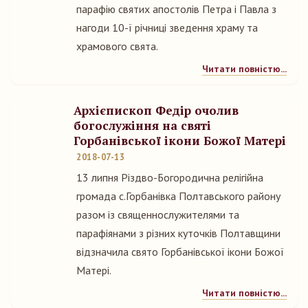
парафію святих апостолів Петра і Павла з
нагоди 10-ї річниці зведення храму та
храмового свята.
Читати повністю...
Архієпископ Федір очолив
богослужіння на святі
Горбанівської ікони Божої Матері
2018-07-13
13 липня Різдво-Богородична релігійна
громада с.Горбанівка Полтавського району
разом із священнослужителями та
парафіянами з різних куточків Полтавщини
відзначила свято Горбанівської ікони Божої
Матері.
Читати повністю...