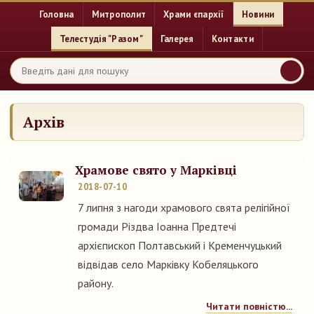
Головна
Митрополит
Храми єпархії
Новини
Телестудія "Разом"
Галерея
Контакти
Архів
Храмове свято у Марківці
2018-07-10
7 липня з нагоди храмового свята релігійної
громади Різдва Іоанна Предтечі
архієпископ Полтавський і Кременчуцький
відвідав село Марківку Кобеляцького
району.
Читати повністю...