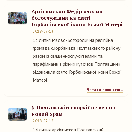
Архієпископ Федір очолив
богослужіння на святі
Горбанівської ікони Божої Матері
2018-07-13
13 липня Різдво-Богородична релігійна
громада с.Горбанівка Полтавського району
разом із священнослужителями та
парафіянами з різних куточків Полтавщини
відзначила свято Горбанівської ікони Божої
Матері.
Читати повністю...
У Полтавській єпархії освячено
новий храм
2018-07-18
14 липня архієпископ Полтавський і