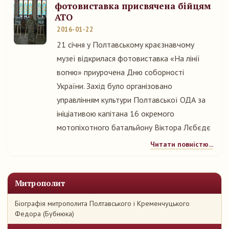
фотовиставка присвячена бійцям
АТО
2016-01-22
21 січня у Полтавському краєзнавчому
музеї відкрилася фотовиставка «На лінії
вогню» приурочена Дню соборності
України. Захід було організовано
управлінням культури Полтавської ОДА за
ініціативою капітана 16 окремого
мотопіхотного батальйону Віктора Лєбєдє
Читати повністю...
Митрополит
Біографія митрополита Полтавського і Кременчуцького
Федора (Бубнюка)