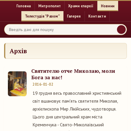
Головна
Митрополит
Храми єпархії
Новини
Телестудія "Разом"
Галерея
Контакти
Архів
Святителю отче Миколаю, моли
Бога за нас!
2016-01-02
19 грудня весь православний християнський
світ вшановує пам'ять святителя Миколая,
архієпископа Мир Лікійських, чудотворця.
Цього дня центральний храм міста
Кременчука - Свято-Миколаївський