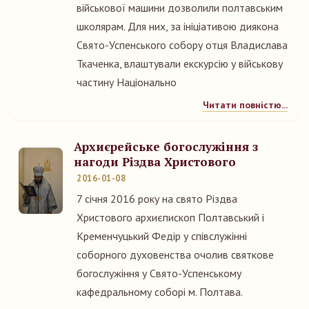
військової машини дозволили полтавським
школярам. Для них, за ініціативою диякона
Свято-Успенського собору отця Владислава
Ткаченка, влаштували екскурсію у військову
частину Національно
Читати повністю...
Архиєрейське богослужіння з
нагоди Різдва Христового
2016-01-08
7 січня 2016 року на свято Різдва
Христового архиєпископ Полтавський і
Кременчуцький Федір у співслужінні
соборного духовенства очолив святкове
богослужіння у Свято-Успенському
кафедральному соборі м. Полтава.