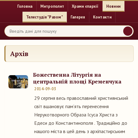
Головна
Митрополит
Храми єпархії
Новини
Телестудія "Разом"
Галерея
Контакти
Архів
Божественна Літургія на
центральній площі Кременчука
2014-09-03
29 серпня весь православний християнський
світ вшановує пам’ять перенесення
Нерукотворного Образа Ісуса Христа з
Едеси до Константинополя . Традиційно до
нашого міста в цей день з архіпастирським