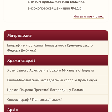
візитом приїжджає наш владика,
високопреосвященніший Федір,
Читати повністю...
Митрополит
Біографія митрополита Полтавського і Кременчуцького
Федора (Бубнюка)
Храми єпархії
Храм Святого Архістратига Божого Михаїла в с.Петрівка
Свято-Миколаївський кафедральний собор м. Кременчука
Церква Покрови Пресвятої Богородиці у Полтаві
Список парафій Полтавської єпархії
Архів